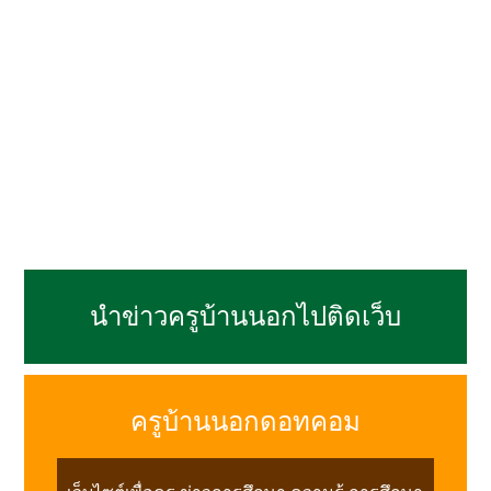
นำข่าวครูบ้านนอกไปติดเว็บ
ครูบ้านนอกดอทคอม