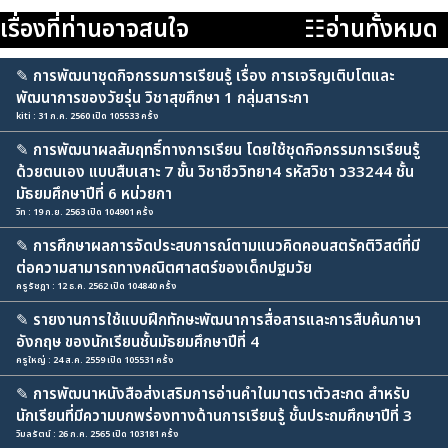
เรื่องที่ท่านอาจสนใจ
☷อ่านทั้งหมด
✎
การพัฒนาชุดกิจกรรมการเรียนรู้ เรื่อง การเจริญเติบโตและ
พัฒนาการของวัยรุ่น วิชาสุขศึกษา 1 กลุ่มสาระกา
kiti : 31 ก.ค. 2560 เปิด 105533 ครั้ง
✎
การพัฒนาผลสัมฤทธิ์ทางการเรียน โดยใช้ชุดกิจกรรมการเรียนรู้
ด้วยตนเอง แบบสืบเสาะ 7 ขั้น วิชาชีววิทยา4 รหัสวิชา ว33244 ชั้น
มัธยมศึกษาปีที่ 6 หน่วยกา
วิท : 19 ก.ย. 2563 เปิด 104901 ครั้ง
✎
การศึกษาผลการจัดประสบการณ์ตามแนวคิดคอนสตรัคติวิสต์ที่มี
ต่อความสามารถทางคณิตศาสตร์ของเด็กปฐมวัย
ครูรัชฎา : 12 ธ.ค. 2562 เปิด 104840 ครั้ง
✎
รายงานการใช้แบบฝึกทักษะพัฒนาการสื่อสารและการสืบค้นภาษา
อังกฤษ ของนักเรียนชั้นมัธยมศึกษาปีที่ 4
ครูใหญ่ : 24 ส.ค. 2559 เปิด 105531 ครั้ง
✎
การพัฒนาหนังสือส่งเสริมการอ่านคำในมาตราตัวสะกด สำหรับ
นักเรียนที่มีความบกพร่องทางด้านการเรียนรู้ ชั้นประถมศึกษาปีที่ 3
วิมลรัตน์ : 26 ก.ค. 2565 เปิด 103181 ครั้ง