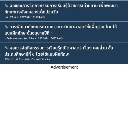
✎
ผลของการจัดกิจกรรมการเรียนรู้ด้วยการเล่านิทาน เพื่อพัฒนา
ทักษะทางสังคมของเด็กปฐมวัย
ซีน : 27 เม.ย. 2567 เปิด 101514 ครั้ง
✎
การพัฒนาทักษะกระบวนการทางวิทยาศาสตร์ขั้นพื้นฐาน โดยใช้
แบบฝึกทักษะชั้นอนุบาลปีที่ 1
ชวัลลักษณ์ แสนเลิศ : 23 พ.ย. 2562 เปิด 104753 ครั้ง
✎
ผลการจัดกิจกรรมการเรียนรู้คณิตศาสตร์ เรื่อง เศษส่วน ชั้น
ประถมศึกษาปีที่ 6 โดยใช้แบบฝึกทักษะ
ศิริรัตน์ : 28 มิ.ย. 2561 เปิด 104752 ครั้ง
Advertisement