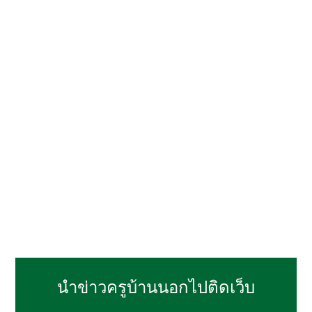
นำข่าวครูบ้านนอกไปติดเว็บ