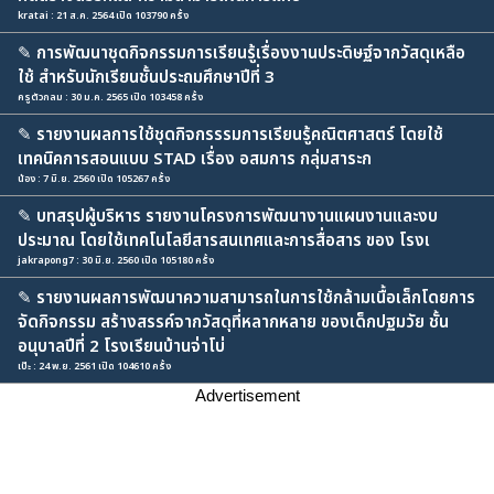
kratai : 21 ส.ค. 2564 เปิด 103790 ครั้ง
✎
การพัฒนาชุดกิจกรรมการเรียนรู้เรื่องงานประดิษฐ์จากวัสดุเหลือ
ใช้ สำหรับนักเรียนชั้นประถมศึกษาปีที่ 3
ครูตัวกลม : 30 ม.ค. 2565 เปิด 103458 ครั้ง
✎
รายงานผลการใช้ชุดกิจกรรรมการเรียนรู้คณิตศาสตร์ โดยใช้
เทคนิคการสอนแบบ STAD เรื่อง อสมการ กลุ่มสาระก
น้อง : 7 มิ.ย. 2560 เปิด 105267 ครั้ง
✎
บทสรุปผู้บริหาร รายงานโครงการพัฒนางานแผนงานและงบ
ประมาณ โดยใช้เทคโนโลยีสารสนเทศและการสื่อสาร ของ โรงเ
jakrapong7 : 30 มิ.ย. 2560 เปิด 105180 ครั้ง
✎
รายงานผลการพัฒนาความสามารถในการใช้กล้ามเนื้อเล็กโดยการ
จัดกิจกรรม สร้างสรรค์จากวัสดุที่หลากหลาย ของเด็กปฐมวัย ชั้น
อนุบาลปีที่ 2 โรงเรียนบ้านจ่าโบ่
เป๊ะ : 24 พ.ย. 2561 เปิด 104610 ครั้ง
Advertisement