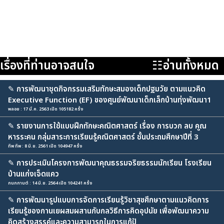
เรื่องที่ท่านอาจสนใจ
☷อ่านทั้งหมด
✎
การพัฒนาชุดกิจกรรมเสริมทักษะสมองเด็กปฐมวัย ตามแนวคิด
Executive Function (EF) ของศูนย์พัฒนาเด็กเล็กบ้านทุ่งพัฒนา1
พลอย : 17 มี.ค. 2563 เปิด 105182 ครั้ง
✎
รายงานการใช้แบบฝึกทักษะคณิตศาสตร์ เรื่อง การบวก ลบ คูณ
หารระคน กลุ่มสาระการเรียนรู้คณิตศาสตร์ ชั้นประถมศึกษาปีที่ 3
ทิพ ทิพ : 8 มิ.ย. 2561 เปิด 104947 ครั้ง
✎
การประเมินโครงการพัฒนาคุณธรรมจริยธรรมนักเรียน โรงเรียน
บ้านแก่งเจ็ดแคว
กนกกานต์ : 14 มิ.ย. 2564 เปิด 104241 ครั้ง
✎
การพัฒนารูปแบบการจัดการเรียนรู้วิชาสุขศึกษาตามแนวคิดการ
เรียนรู้ของกานเยผสมผสานกับกลวิธีการคิดอุปนัย เพื่อพัฒนาความ
คิดสร้างสรรค์และความสามารถในการแก้ปั