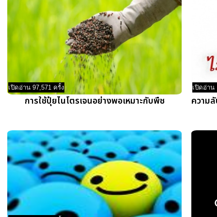
เปิดอ่าน 97,571 ครั้ง
เปิดอ่าน 
การใช้ปุ๋ยไนโตรเจนอย่างพอเหมาะกับพืช
ความลั