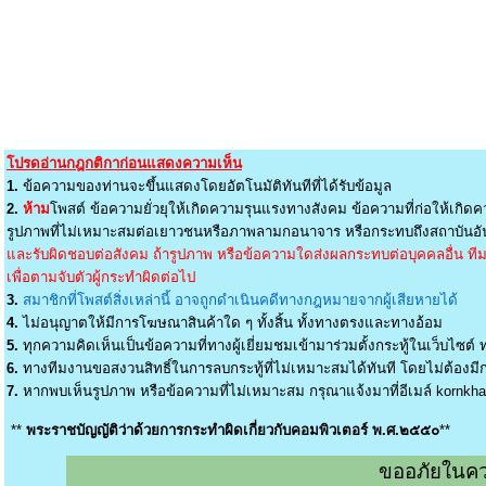
โปรดอ่านกฎกติกาก่อนแสดงความเห็น
1.
ข้อความของท่านจะขึ้นแสดงโดยอัตโนมัติทันทีที่ได้รับข้อมูล
2.
ห้าม
โพสต์ ข้อความยั่วยุให้เกิดความรุนแรงทางสังคม ข้อความที่ก่อให้เกิดค
รูปภาพที่ไม่เหมาะสมต่อเยาวชนหรือภาพลามกอนาจาร หรือกระทบถึงสถาบันอัน
และรับผิดชอบต่อสังคม ถ้ารูปภาพ หรือข้อความใดส่งผลกระทบต่อบุคคลอื่น ทีมง
เพื่อตามจับตัวผู้กระทำผิดต่อไป
3.
สมาชิกที่โพสต์สิ่งเหล่านี้ อาจถูกดำเนินคดีทางกฎหมายจากผู้เสียหายได้
4.
ไม่อนุญาตให้มีการโฆษณาสินค้าใด ๆ ทั้งสิ้น ทั้งทางตรงและทางอ้อม
5.
ทุกความคิดเห็นเป็นข้อความที่ทางผู้เยี่ยมชมเข้ามาร่วมตั้งกระทู้ในเว็บไซต์ ท
6.
ทางทีมงานขอสงวนสิทธิ์ในการลบกระทู้ที่ไม่เหมาะสมได้ทันที โดยไม่ต้องมีกา
7.
หากพบเห็นรูปภาพ หรือข้อความที่ไม่เหมาะสม กรุณาแจ้งมาที่อีเมล์
kornkh
**
พระราชบัญญัติว่าด้วยการกระทำผิดเกี่ยวกับคอมพิวเตอร์ พ.ศ.๒๕๕๐
**
ขออภัยในคว