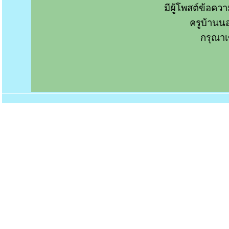
มีผู้โพสต์ข้อค
ครูบ้านน
กรุณาเ