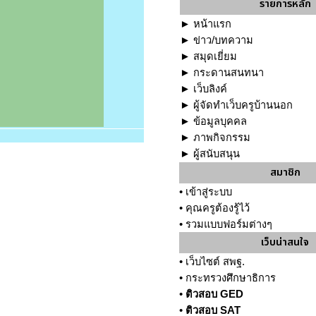
รายการหลัก
►
หน้าแรก
►
ข่าว/บทความ
►
สมุดเยี่ยม
►
กระดานสนทนา
►
เว็บลิงค์
►
ผู้จัดทำเว็บครูบ้านนอก
►
ข้อมูลบุคคล
►
ภาพกิจกรรม
►
ผู้สนับสนุน
สมาชิก
•
เข้าสู่ระบบ
•
คุณครูต้องรู้ไว้
•
รวมแบบฟอร์มต่างๆ
เว็บน่าสนใจ
•
เว็บไซต์ สพฐ.
•
กระทรวงศึกษาธิการ
•
ติวสอบ GED
•
ติวสอบ SAT