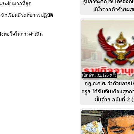
รู้แล้วจะตกใจ! เครื่องด
ระดับมากที่สุด
มีน้ำตาลตัวร้ายผ
นักเรียนมีระดับการปฏิบัติ
มพึงพอใจในการดำเนิน
เปิดอ่าน 31,126 ครั้ง
กฎ ก.ค.ศ. ว่าด้วยการใ
ครูฯ ได้รับเงินเดือนสูงกว
ขั้นต่ำฯ ฉบับที่ 2