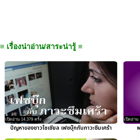
≡ เรื่องน่าอ่าน/สาระน่ารู้ ≡
เปิดอ่าน 14,379 ครั้ง
เปิดอ่าน 
ปัญหาของชาวโซเชียล เฟซบุ๊กกับภาวะซึมเศร้า
พ