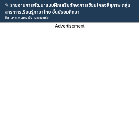
✎
รายงานการพัฒนาแบบฝึกเสริมทักษะการเขียนโคลงสี่สุภาพ กลุ่ม
สาระการเรียนรู้ภาษาไทย ชั้นมัธยมศึกษา
นิต : 24 ก.พ. 2560 เปิด 105053 ครั้ง
Advertisement