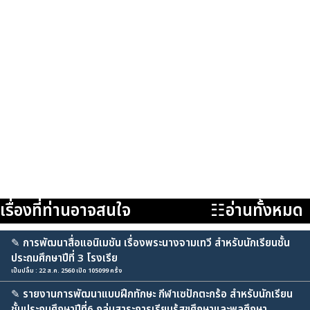
เรื่องที่ท่านอาจสนใจ
☷อ่านทั้งหมด
✎
การพัฒนาสื่อแอนิเมชัน เรื่องพระนางจามเทวี สำหรับนักเรียนชั้น
ประถมศึกษาปีที่ 3 โรงเรีย
เป็นปลื้ม : 22 ส.ค. 2560 เปิด 105099 ครั้ง
✎
รายงานการพัฒนาแบบฝึกทักษะ กีฬาเซปักตะกร้อ สำหรับนักเรียน
ชั้นประถมศึกษาปีที่6 กลุ่มสาระการเรียนรู้สุขศึกษาและพลศึกษา