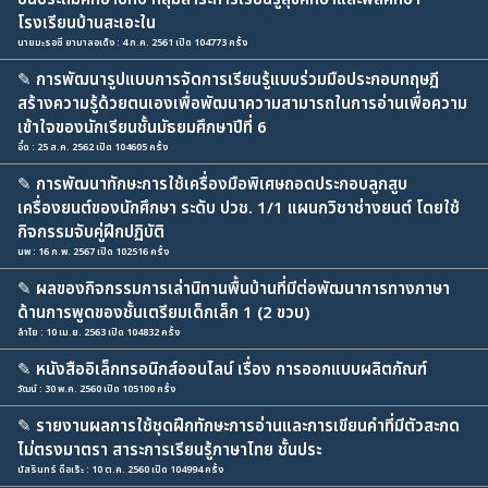
โรงเรียนบ้านสะเอะใน
นายมะรอซี ยามาลอเด็ง : 4 ก.ค. 2561 เปิด 104773 ครั้ง
✎
การพัฒนารูปแบบการจัดการเรียนรู้แบบร่วมมือประกอบทฤษฏี
สร้างความรู้ด้วยตนเองเพื่อพัฒนาความสามารถในการอ่านเพื่อความ
เข้าใจของนักเรียนชั้นมัธยมศึกษาปีที่ 6
อี๋ด : 25 ส.ค. 2562 เปิด 104605 ครั้ง
✎
การพัฒนาทักษะการใช้เครื่องมือพิเศษถอดประกอบลูกสูบ
เครื่องยนต์ของนักศึกษา ระดับ ปวช. 1/1 แผนกวิชาช่างยนต์ โดยใช้
กิจกรรมจับคู่ฝึกปฏิบัติ
นพ : 16 ก.พ. 2567 เปิด 102516 ครั้ง
✎
ผลของกิจกรรมการเล่านิทานพื้นบ้านที่มีต่อพัฒนาการทางภาษา
ด้านการพูดของชั้นเตรียมเด็กเล็ก 1 (2 ขวบ)
ลำไย : 10 เม.ย. 2563 เปิด 104832 ครั้ง
✎
หนังสืออิเล็กทรอนิกส์ออนไลน์ เรื่อง การออกแบบผลิตภัณฑ์
วัฒน์ : 30 พ.ค. 2560 เปิด 105100 ครั้ง
✎
รายงานผลการใช้ชุดฝึกทักษะการอ่านและการเขียนคำที่มีตัวสะกด
ไม่ตรงมาตรา สาระการเรียนรู้ภาษาไทย ชั้นประ
นัสรินทร์ ดือเร๊ะ : 10 ต.ค. 2560 เปิด 104994 ครั้ง