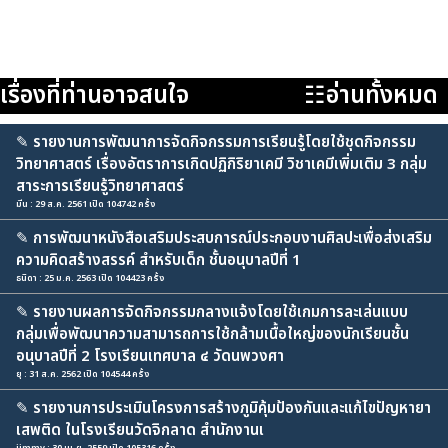
เรื่องที่ท่านอาจสนใจ
☷อ่านทั้งหมด
✎
รายงานการพัฒนาการจัดกิจกรรมการเรียนรู้โดยใช้ชุดกิจกรรม
วิทยาศาสตร์ เรื่องอัตราการเกิดปฏิกิริยาเคมี วิชาเคมีเพิ่มเติม 3 กลุ่ม
สาระการเรียนรู้วิทยาศาสตร์
มีน : 29 ส.ค. 2561 เปิด 104742 ครั้ง
✎
การพัฒนาหนังสือเสริมประสบการณ์ประกอบงานศิลปะเพื่อส่งเสริม
ความคิดสร้างสรรค์ สำหรับเด็ก ชั้นอนุบาลปีที่ 1
ธนิดา : 25 ม.ค. 2563 เปิด 104423 ครั้ง
✎
รายงานผลการจัดกิจกรรมกลางแจ้งโดยใช้เกมการละเล่นแบบ
กลุ่มเพื่อพัฒนาความสามารถการใช้กล้ามเนื้อใหญ่ของนักเรียนชั้น
อนุบาลปีที่ 2 โรงเรียนเทศบาล ๔ วัดนพวงศา
ยุ : 31 ส.ค. 2562 เปิด 104544 ครั้ง
✎
รายงานการประเมินโครงการสร้างภูมิคุ้มป้องกันและแก้ไขปัญหายา
เสพติด ในโรงเรียนวัดจิกลาด สำนักงานเ