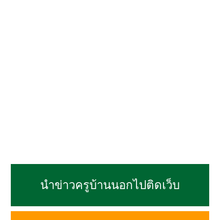
นำข่าวครูบ้านนอกไปติดเว็บ