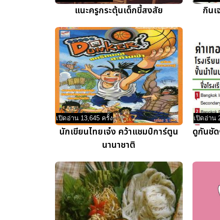
แนะครูกระตุ้นเด็กขี้สงสัย
กินเจ
เปิดอ่าน 13,645 ครั้ง
เปิดอ่าน 
นักเขียนไทยเจ๋ง คว้าแชมป์การ์ตูน
ดูกันชั
นานาชาติ