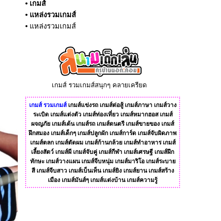
•
เกมส์
•
แหล่งรวมเกมส์
•
แหล่งรวมเกมส์
เกมส์ รวมเกมส์สนุกๆ คลายเครียด
เกมส์
รวมเกมส์
เกมส์แข่งรถ
เกมส์ต่อสู้
เกมส์ภาษา
เกมส์วาง
ระเบิด
เกมส์แต่งตัว
เกมส์ท่องเที่ยว
เกมส์หมากฮอส
เกมส์
ผจญภัย
เกมส์เต้น
เกมส์รถ
เกมส์ดนตรี
เกมส์ขายของ
เกมส์
ฝึกสมอง
เกมส์เด็กๆ
เกมส์ปลูกผัก
เกมส์การ์ด
เกมส์จับผิดภาพ
เกมส์ตลก
เกมส์ตัดผม
เกมส์ก้านกล้วย
เกมส์ทําอาหาร
เกมส์
เลี้ยงสัตว์
เกมส์ผี
เกมส์จับคู่
เกมส์กีฬา
เกมส์เศรษฐี
เกมส์ฝึก
ทักษะ
เกมส์วางแผน
เกมส์จีบหนุ่ม
เกมส์มาริโอ
เกมส์ระบาย
สี
เกมส์จีบสาว
เกมส์เบ็นเท็น
เกมส์ยิง
เกมส์ยาน
เกมส์สร้าง
เมือง
เกมส์มันส์ๆ
เกมส์แต่งบ้าน
เกมส์ความรู้