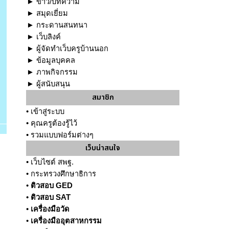
►
ข่าว/บทความ
►
สมุดเยี่ยม
►
กระดานสนทนา
►
เว็บลิงค์
►
ผู้จัดทำเว็บครูบ้านนอก
►
ข้อมูลบุคคล
►
ภาพกิจกรรม
►
ผู้สนับสนุน
สมาชิก
•
เข้าสู่ระบบ
•
คุณครูต้องรู้ไว้
•
รวมแบบฟอร์มต่างๆ
เว็บน่าสนใจ
•
เว็บไซต์ สพฐ.
•
กระทรวงศึกษาธิการ
•
ติวสอบ GED
•
ติวสอบ SAT
•
เครื่องมือวัด
•
เครื่องมืออุตสาหกรรม