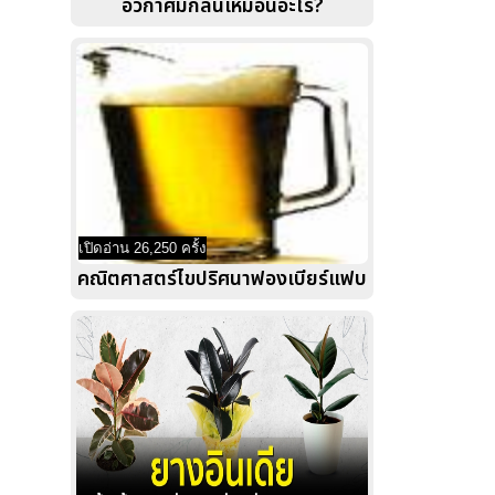
อวกาศมีกลิ่นเหมือนอะไร?
เปิดอ่าน 26,250 ครั้ง
คณิตศาสตร์ไขปริศนาฟองเบียร์แฟบ