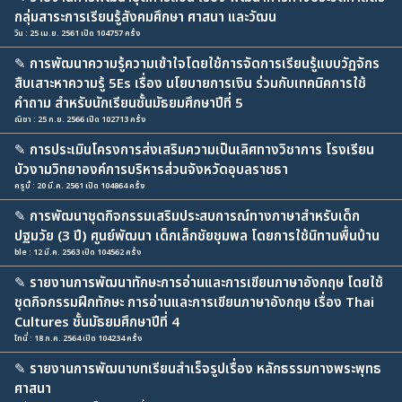
กลุ่มสาระการเรียนรู้สังคมศึกษา ศาสนา และวัฒน
วิน : 25 เม.ย. 2561 เปิด 104757 ครั้ง
✎
การพัฒนาความรู้ความเข้าใจโดยใช้การจัดการเรียนรู้แบบวัฏจักร
สืบเสาะหาความรู้ 5Es เรื่อง นโยบายการเงิน ร่วมกับเทคนิคการใช้
คำถาม สำหรับนักเรียนชั้นมัธยมศึกษาปีที่ 5
ณิชา : 25 ก.ย. 2566 เปิด 102713 ครั้ง
✎
การประเมินโครงการส่งเสริมความเป็นเลิศทางวิชาการ โรงเรียน
บัวงามวิทยาองค์การบริหารส่วนจังหวัดอุบลราชธา
ครูบี้ : 20 มี.ค. 2561 เปิด 104864 ครั้ง
✎
การพัฒนาชุดกิจกรรมเสริมประสบการณ์ทางภาษาสำหรับเด็ก
ปฐมวัย (3 ปี) ศูนย์พัฒนา เด็กเล็กชัยชุมพล โดยการใช้นิทานพื้นบ้าน
ble : 12 มี.ค. 2563 เปิด 104562 ครั้ง
✎
รายงานการพัฒนาทักษะการอ่านและการเขียนภาษาอังกฤษ โดยใช้
ชุดกิจกรรมฝึกทักษะ การอ่านและการเขียนภาษาอังกฤษ เรื่อง Thai
Cultures ชั้นมัธยมศึกษาปีที่ 4
โทนี่ : 18 ก.ค. 2564 เปิด 104234 ครั้ง
✎
รายงานการพัฒนาบทเรียนสำเร็จรูปเรื่อง หลักธรรมทางพระพุทธ
ศาสนา