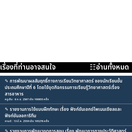
เรื่องที่ท่านอาจสนใจ
☷อ่านทั้งหมด
✎
การพัฒนาผลสัมฤทธิ์ทางการเรียนวิทยาศาสตร์ ของนักเรียนชั้น
ประถมศึกษาปีที่ 6 โดยใช้ชุดกิจกรรมการเรียนรู้วิทยาศาสตร์เรื่อง
สารอาหาร
ครูเข็ม : 6 ก.ย. 2567 เปิด 100855 ครั้ง
✎
รายงานการใช้แบบฝึกทักษะ เรื่อง ฟังก์ชันเอกซ์โพเนนเชียลและ
ฟังก์ชันลอการิทึม
กานต์ : 13 มี.ค. 2559 เปิด 105276 ครั้ง
✎
รายงานการพัฒนาชุดการสอน เรื่อง พัฒนาการทางประวัติศาสตร์