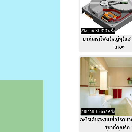
เปิดอ่าน 31,310 ครั้ง
มาค้นหาไฟล์ใหญ่ๆในฮาร
เถอะ
เปิดอ่าน 16,652 ครั้ง
อะไรเอ่ยสะสมเชื้อโรคมาก
สุขาที่คุณรัก 