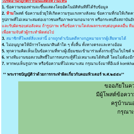
โปรดอ่านกฎกติกาก่อนแสดงความเห็น
1.
ข้อความของท่านจะขึ้นแสดงโดยอัตโนมัติทันทีที่ได้รับข้อมูล
2.
ห้าม
โพสต์ ข้อความยั่วยุให้เกิดความรุนแรงทางสังคม ข้อความที่ก่อให้เกิดค
รูปภาพที่ไม่เหมาะสมต่อเยาวชนหรือภาพลามกอนาจาร หรือกระทบถึงสถาบันอัน
และรับผิดชอบต่อสังคม ถ้ารูปภาพ หรือข้อความใดส่งผลกระทบต่อบุคคลอื่น ทีมง
เพื่อตามจับตัวผู้กระทำผิดต่อไป
3.
สมาชิกที่โพสต์สิ่งเหล่านี้ อาจถูกดำเนินคดีทางกฎหมายจากผู้เสียหายได้
4.
ไม่อนุญาตให้มีการโฆษณาสินค้าใด ๆ ทั้งสิ้น ทั้งทางตรงและทางอ้อม
5.
ทุกความคิดเห็นเป็นข้อความที่ทางผู้เยี่ยมชมเข้ามาร่วมตั้งกระทู้ในเว็บไซต์ ท
6.
ทางทีมงานขอสงวนสิทธิ์ในการลบกระทู้ที่ไม่เหมาะสมได้ทันที โดยไม่ต้องมีกา
7.
หากพบเห็นรูปภาพ หรือข้อความที่ไม่เหมาะสม กรุณาแจ้งมาที่อีเมล์
kornkh
**
พระราชบัญญัติว่าด้วยการกระทำผิดเกี่ยวกับคอมพิวเตอร์ พ.ศ.๒๕๕๐
**
ขออภัยในคว
มีผู้โพสต์ข้อค
ครูบ้านน
กรุณาเ