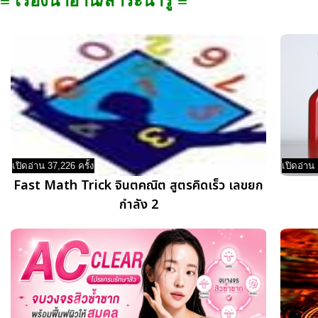
≡ เรื่องน่าอ่าน/สาระน่ารู้ ≡
เปิดอ่าน 37,226 ครั้ง
เปิดอ่าน 
Fast Math Trick จินตคณิต สูตรคิดเร็ว เลขยก
กำลัง 2