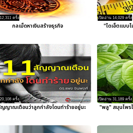
12,311 ครั้ง
เปิดอ่าน 14,029 ครั้ง
กลเม็ดหาเงินสร้างธุรกิจ
"ไดเอ็ตแบบไม
20,108 ครั้ง
เปิดอ่าน 31,189 ครั้ง
ัญญาณเตือนว่าลูกกำลังโดนทำร้ายอยู่นะ
"พลู" สมุนไพร