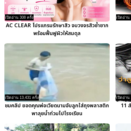
เปิดอ่าน 308 ครั้ง
เปิดอ่าน 
AC CLEAR โปรแกรมรักษาสิว จบวงจรสิวซ้ำซาก
พร้อมฟื้นฟูผิวให้สมดุล
เปิดอ่าน 13,431 ครั้ง
เปิดอ่าน 
ชมคลิป ยอดคุณพ่อเวียดนามจับลูกใส่ถุงพลาสติก
11 ส
พาลุยน้ำท่วมไปโรงเรียน