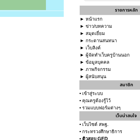
รายการหลัก
►
หน้าแรก
►
ข่าว/บทความ
►
สมุดเยี่ยม
►
กระดานสนทนา
►
เว็บลิงค์
►
ผู้จัดทำเว็บครูบ้านนอก
►
ข้อมูลบุคคล
►
ภาพกิจกรรม
►
ผู้สนับสนุน
สมาชิก
•
เข้าสู่ระบบ
•
คุณครูต้องรู้ไว้
•
รวมแบบฟอร์มต่างๆ
เว็บน่าสนใจ
•
เว็บไซต์ สพฐ.
•
กระทรวงศึกษาธิการ
•
ติวสอบ GED