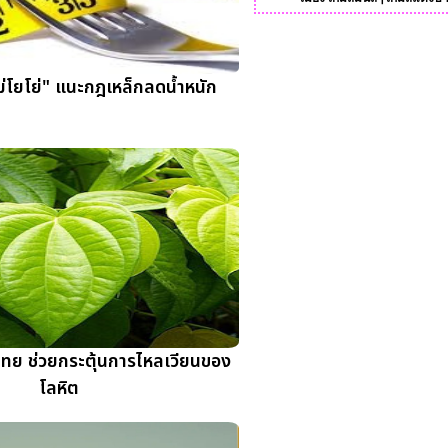
่โยโย่" แนะกฎเหล็กลดน้ำหนัก
ไทย ช่วยกระตุ้นการไหลเวียนของ
โลหิต