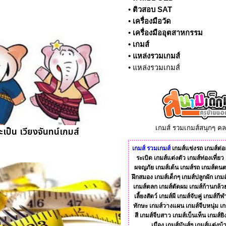
•
ติวสอบ SAT
•
เครื่องมือวัด
•
เครื่องมืออุตสาหกรรม
•
เกมส์
•
แหล่งรวมเกมส์
•
แหล่งรวมเกมส์
เกมส์ รวมเกมส์สนุกๆ ค
ะเป็น เวียงจันทน์เกมส์
เกมส์
รวมเกมส์
เกมส์แข่งรถ
เกมส์ต่อส
ระเบิด
เกมส์แต่งตัว
เกมส์ท่องเที่ยว
ผจญภัย
เกมส์เต้น
เกมส์รถ
เกมส์ดนต
ฝึกสมอง
เกมส์เด็กๆ
เกมส์ปลูกผัก
เกมส
เกมส์ตลก
เกมส์ตัดผม
เกมส์ก้านกล้ว
เลี้ยงสัตว์
เกมส์ผี
เกมส์จับคู่
เกมส์กีฬ
ทักษะ
เกมส์วางแผน
เกมส์จีบหนุ่ม
เก
สี
เกมส์จีบสาว
เกมส์เบ็นเท็น
เกมส์ยิ
เมือง
เกมส์มันส์ๆ
เกมส์แต่งบ้