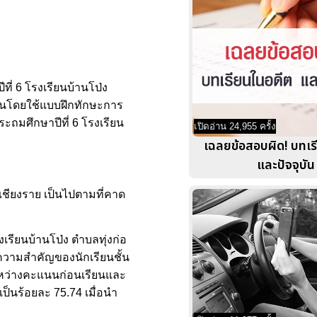
ี่ 6 โรงเรียนบ้านโป่ง
รียนโดยใช้แบบฝึกทักษะการ
ะถมศึกษาปีที่ 6 โรงเรียน
เปิดอ่าน 24,955 ครั้ง
เฉลยข้อสอบผิด! บทเร
และปัจจุบัน
ดเชียงราย เป็นไปตามที่คาด
รียนบ้านโป่ง ตำบลทุ่งก่อ
จความสำคัญของนักเรียนชั้น
ระหว่างคะแนนก่อนเรียนและ
็นร้อยละ 75.74 เมื่อนำ