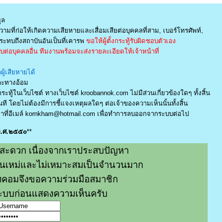
ูล
ามที่ก่อให้เกิดความเสียหายและเสื่อมเสียต่อบุคคลที่สาม, เบอร์โทรศัพท์,
ะทบถึงสถาบันอันเป็นที่เคารพ
ขอให้ผู้ตั้งกระทู้รับผิดชอบตัวเอง
่อบุคคลอื่น ทีมงานพร้อมจะส่งรายละเอียดให้เจ้าหน้าที่
ู้เสียหายได้
และทางอ้อม
ระทู้ในเว็บไซต์ ทางเว็บไซต์ kroobannok.com ไม่มีส่วนเกี่ยวข้องใดๆ ทั้งสิ้น
ี โดยไม่ต้องมีการชี้แจงเหตุผลใดๆ ต่อเจ้าของความเห็นนั้นทั้งสิ้น
ที่อีเมล์
kornkham@hotmail.com
เพื่อทำการลบออกจากระบบต่อไป
 พ.ศ.๒๕๕๐
**
สะดวก เนื่องจากเราประสบปัญหา
หมิ่นเหม่และไม่เหมาะสมเป็นจำนวนมาก
คอมจึงขอความร่วมมือสมาชิก
่ระบบก่อนแสดงความเห็นครับ