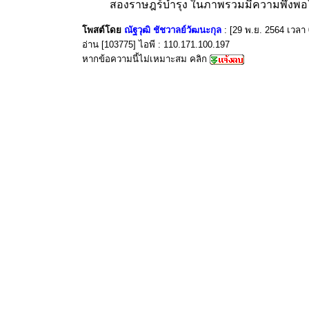
สองราษฎร์บำรุง ในภาพรวมมีความพึงพอใ
โพสต์โดย
ณัฐวุฒิ ชัชวาลย์วัฒนะกุล
: [29 พ.ย. 2564 เวลา 
อ่าน [103775] ไอพี : 110.171.100.197
หากข้อความนี้ไม่เหมาะสม คลิก