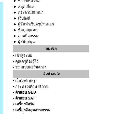
►
ข่าว/บทความ
►
สมุดเยี่ยม
►
กระดานสนทนา
►
เว็บลิงค์
►
ผู้จัดทำเว็บครูบ้านนอก
►
ข้อมูลบุคคล
►
ภาพกิจกรรม
►
ผู้สนับสนุน
สมาชิก
•
เข้าสู่ระบบ
•
คุณครูต้องรู้ไว้
•
รวมแบบฟอร์มต่างๆ
เว็บน่าสนใจ
•
เว็บไซต์ สพฐ.
•
กระทรวงศึกษาธิการ
•
ติวสอบ GED
•
ติวสอบ SAT
•
เครื่องมือวัด
•
เครื่องมืออุตสาหกรรม