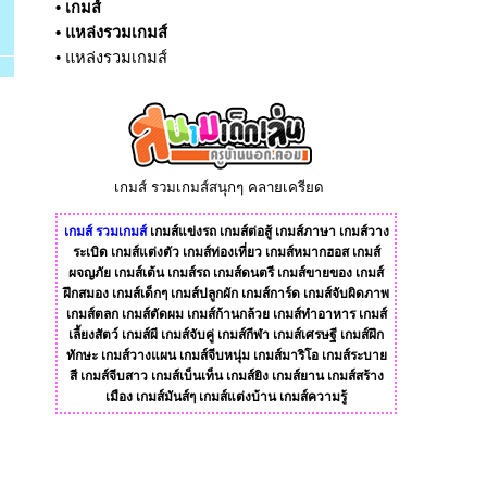
•
เกมส์
•
แหล่งรวมเกมส์
•
แหล่งรวมเกมส์
เกมส์ รวมเกมส์สนุกๆ คลายเครียด
เกมส์
รวมเกมส์
เกมส์แข่งรถ
เกมส์ต่อสู้
เกมส์ภาษา
เกมส์วาง
ระเบิด
เกมส์แต่งตัว
เกมส์ท่องเที่ยว
เกมส์หมากฮอส
เกมส์
ผจญภัย
เกมส์เต้น
เกมส์รถ
เกมส์ดนตรี
เกมส์ขายของ
เกมส์
ฝึกสมอง
เกมส์เด็กๆ
เกมส์ปลูกผัก
เกมส์การ์ด
เกมส์จับผิดภาพ
เกมส์ตลก
เกมส์ตัดผม
เกมส์ก้านกล้วย
เกมส์ทําอาหาร
เกมส์
เลี้ยงสัตว์
เกมส์ผี
เกมส์จับคู่
เกมส์กีฬา
เกมส์เศรษฐี
เกมส์ฝึก
ทักษะ
เกมส์วางแผน
เกมส์จีบหนุ่ม
เกมส์มาริโอ
เกมส์ระบาย
สี
เกมส์จีบสาว
เกมส์เบ็นเท็น
เกมส์ยิง
เกมส์ยาน
เกมส์สร้าง
เมือง
เกมส์มันส์ๆ
เกมส์แต่งบ้าน
เกมส์ความรู้