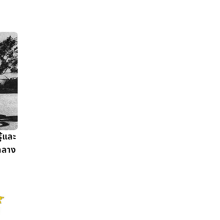
ู้และ
นกลาง