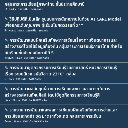
กลุ่มสาระการเรียนรู้ภาษาไทย ชั้นประถมศึกษาปี
เอ๋ : 28 มี.ค. 2561 เปิด 104992 ครั้ง
✎
วิธีปฏิบัติที่เป็นเลิศ รูปแบบการนิเทศภายในด้วย AI CARE Model
เพื่อยกระดับคุณภาพ ผู้เรียนในศตวรรษที่ 21”
วิภาพรรณ : 5 พ.ค. 2569 เปิด 1800 ครั้ง
✎
การพัฒนาแบบฝึกเสริมทักษะการเขียนเรื่องตามจินตนาการและ
สร้างสรรค์โดยใช้ข้อมูลท้องถิ่น กลุ่มสาระการเรียนรู้ภาษาไทย สำหรับ
นักเรียนชั้นประถมศึกษาปีที่ 5
KruMai : 3 ก.ค. 2561 เปิด 104867 ครั้ง
✎
การพัฒนาชุดกิจกรรมการเรียนรู้วิทยาศาสตร์ หน่วยการเรียนรู้
เรื่อง ระบบนิเวศ รหัสวิชา ว 23101 กลุ่มส
นิ : 1 พ.ค. 2561 เปิด 104872 ครั้ง
✎
การพัฒนาผลสัมฤทธิ์ทางการเรียนและความสามารถในการ
สร้างสรรค์งานทัศนศิลป์ โดยใช้ชุดกิจกรรมการเรียนรู้ศิ
เธียร : 29 ม.ค. 2561 เปิด 104973 ครั้ง
✎
รายงานการพัฒนาและผลการใช้แบบฝึกเสริมทักษะการอ่านและ
การเขียนสะกดคำ ชุด มาตราตัวสะกด กลุ่มสาระการเรียน
อิงเอย : 28 พ.ค. 2560 เปิด 104882 ครั้ง