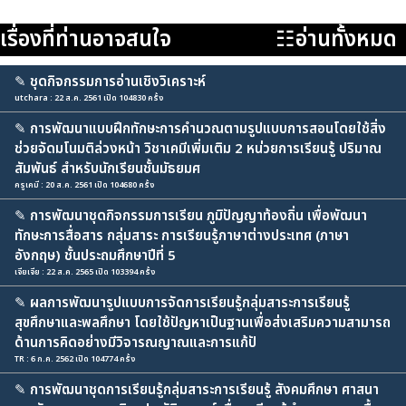
เรื่องที่ท่านอาจสนใจ
☷อ่านทั้งหมด
✎
ชุดกิจกรรมการอ่านเชิงวิเคราะห์
utchara : 22 ส.ค. 2561 เปิด 104830 ครั้ง
✎
การพัฒนาแบบฝึกทักษะการคำนวณตามรูปแบบการสอนโดยใช้สิ่ง
ช่วยจัดมโนมติล่วงหน้า วิชาเคมีเพิ่มเติม 2 หน่วยการเรียนรู้ ปริมาณ
สัมพันธ์ สำหรับนักเรียนชั้นมัธยมศ
ครูเคมี : 20 ส.ค. 2561 เปิด 104680 ครั้ง
✎
การพัฒนาชุดกิจกรรมการเรียน ภูมิปัญญาท้องถิ่น เพื่อพัฒนา
ทักษะการสื่อสาร กลุ่มสาระ การเรียนรู้ภาษาต่างประเทศ (ภาษา
อังกฤษ) ชั้นประถมศึกษาปีที่ 5
เจียเจีย : 22 ส.ค. 2565 เปิด 103394 ครั้ง
✎
ผลการพัฒนารูปแบบการจัดการเรียนรู้กลุ่มสาระการเรียนรู้
สุขศึกษาและพลศึกษา โดยใช้ปัญหาเป็นฐานเพื่อส่งเสริมความสามารถ
ด้านการคิดอย่างมีวิจารณญาณและการแก้ปั
TR : 6 ก.ค. 2562 เปิด 104774 ครั้ง
✎
การพัฒนาชุดการเรียนรู้กลุ่มสาระการเรียนรู้ สังคมศึกษา ศาสนา