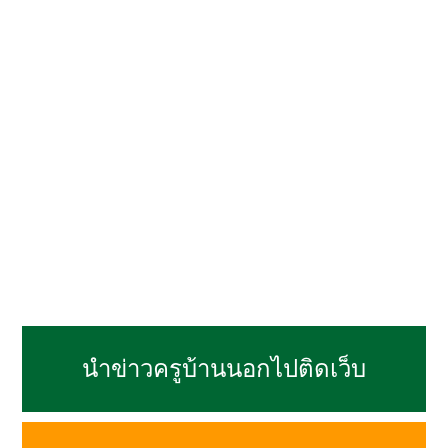
นำข่าวครูบ้านนอกไปติดเว็บ