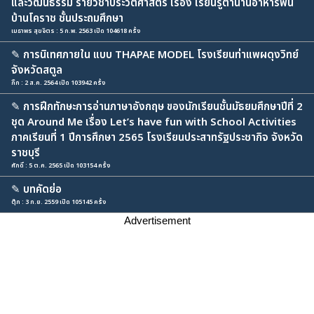
และวัฒนธรรม รายวิชาประวัติศาสตร์ เรื่อง เรียนรู้ตำนานอาหารพื้น
บ้านโคราช ชั้นประถมศึกษา
เมธาพร สุขจิตร : 5 ก.พ. 2563 เปิด 104618 ครั้ง
✎
การนิเทศภายใน แบบ THAPAE MODEL โรงเรียนท่าแพผดุงวิทย์
จังหวัดสตูล
กิ๊ก : 2 ส.ค. 2564 เปิด 103942 ครั้ง
✎
การฝึกทักษะการอ่านภาษาอังกฤษ ของนักเรียนชั้นมัธยมศึกษาปีที่ 2
ชุด Around Me เรื่อง Let’s have fun with School Activities
ภาคเรียนที่ 1 ปีการศึกษา 2565 โรงเรียนประสาทรัฐประชากิจ จังหวัด
ราชบุรี
ศักดิ์ : 5 ต.ค. 2565 เปิด 103154 ครั้ง
✎
บทคัดย่อ
ตุ๊ก : 3 ก.ย. 2559 เปิด 105145 ครั้ง
Advertisement