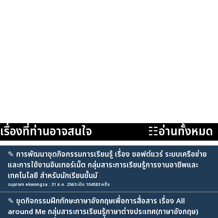
เรื่องที่ท่านอาจสนใจ
☷อ่านทั้งหมด
✎
การพัฒนาชุดกิจกรรมการเรียนรู้ เรื่อง ซอฟต์แวร์ ระบบเครือข่าย
และการใช้งานอินเทอร์เน็ต กลุ่มสาระการเรียนรู้การงานอาชีพและ
เทคโนโลยี สำหรับนักเรียนชั้นมั
suprom ekwongsa : 31 ส.ค. 2563 เปิด 104583 ครั้ง
✎
ชุดกิจกรรมฝึกทักษะภาษาอังกฤษเพื่อการสื่อสาร เรื่อง All
around Me กลุ่มสาระการเรียนรู้ภาษาต่างประเทศ(ภาษาอังกฤษ)