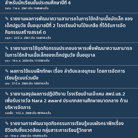
สำหรับนักเรียนชั้นประถมศึกษาปีที่ 6
tato : 7 พ.ย. 2561 เปิด 104848 ครั้ง
✎
รายงานผลการพัฒนาความสามารถในการใช้กล้ามเนื้อมัดเล็ก ของ
เด็กปฐมวัย ชั้นอนุบาลปีที่ 2 โรงเรียนบ้านโป่งเกลือ ที่ได้รับการจัด
กิจกรรมสร้างสรรค์ ด
มยุรา : 23 มิ.ย. 2561 เปิด 104918 ครั้ง
✎
รายงานการใช้ชุดกิจกรรมประกอบอาหารเพื่อพัฒนาความสามารถ
ในการใช้กล้ามเนื้อเล็กของเด็กปฐมวัย ชั้นอนุบาล
นรา : 19 ต.ค. 2559 เปิด 111590 ครั้ง
✎
ผลการใช้แบบฝึกทักษะ เรื่อง ลำดับและอนุกรม โดยการจัดการ
เรียนรู้แบบร่วมมือ
เขม : 27 มี.ค. 2560 เปิด 105018 ครั้ง
✎
รายงานสรุปผลการปฏิบัติงาน โรงเรียนบ้านเจ๊ะเหม สพป.นธ.2
เพื่อรับรางวัล Nara 2 award ประเภทสถานศึกษาขนาดกลาง ด้าน
บริหารจัดการ
รองอิ๊บ : 13 มิ.ย. 2568 เปิด 98764 ครั้ง
✎
รายงานการพัฒนาชุดกิจกรรมการเรียนรู้แบบผังกราฟิกเรื่อง
ชีวิตกับสิ่งแวดล้อม กลุ่มสาระการเรียนรู้วิทยาศ
นา : 19 พ.ย. 2560 เปิด 105094 ครั้ง