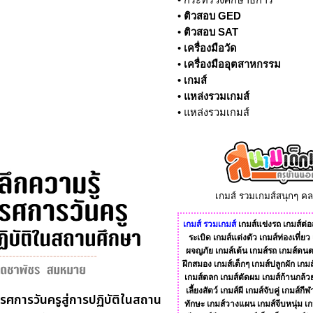
•
กระทรวงศึกษาธิการ
•
ติวสอบ GED
•
ติวสอบ SAT
•
เครื่องมือวัด
•
เครื่องมืออุตสาหกรรม
•
เกมส์
•
แหล่งรวมเกมส์
•
แหล่งรวมเกมส์
เกมส์ รวมเกมส์สนุกๆ ค
เกมส์
รวมเกมส์
เกมส์แข่งรถ
เกมส์ต่อส
ระเบิด
เกมส์แต่งตัว
เกมส์ท่องเที่ยว
ผจญภัย
เกมส์เต้น
เกมส์รถ
เกมส์ดนต
ฝึกสมอง
เกมส์เด็กๆ
เกมส์ปลูกผัก
เกมส
เกมส์ตลก
เกมส์ตัดผม
เกมส์ก้านกล้ว
เลี้ยงสัตว์
เกมส์ผี
เกมส์จับคู่
เกมส์กีฬ
รรศการวันครูสู่การปฏิบัติในสถาน
ทักษะ
เกมส์วางแผน
เกมส์จีบหนุ่ม
เก