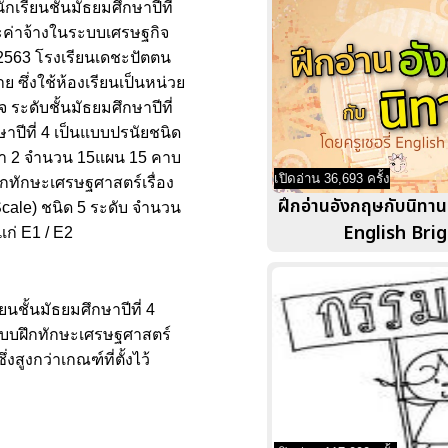
รียนชั้นมัธยมศึกษาปีที่
ะค่าจ้างในระบบเศรษฐกิจ
ษา 2563 โรงเรียนเดชะปัตตน
 ซึ่งใช้ห้องเรียนเป็นหน่วย
ระดับชั้นมัธยมศึกษาปีที่
ปีที่ 4 เป็นแบบปรนัยชนิด
กษา 2 จำนวน 15แผน 15 คาบ
เปิดอ่าน 36,693 ครั้ง
กทักษะเศรษฐศาสตร์เรื่อง
ฝึกอ่านอังกฤษกับนิทานโ
cale) ชนิด 5 ระดับ จำนวน
English Brig
แก่ E1 / E2
ั้นมัธยมศึกษาปีที่ 4
าแบบฝึกทักษะเศรษฐศาสตร์
สูงกว่าเกณฑ์ที่ตั้งไว้