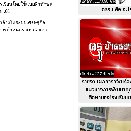
เปิดอ่าน 117,090 ครั้ง
ารเรียนโดยใช้แบบฝึกทักษะ
กรรม คือ อะไ
บ .01
่าจ้างในระบบเศรษฐกิจ
่อง การกำหนดราคาและค่า
เปิดอ่าน 22,278 ครั้ง
รายงานผลการวิจัยเรื่อ
แนวทางการพัฒนาคุ
ศึกษาของโรงเรียนข