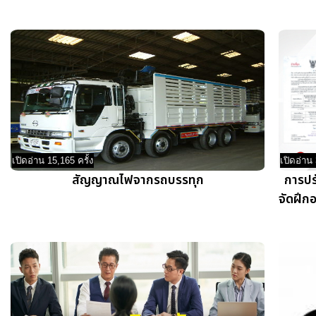
เปิดอ่าน 15,165 ครั้ง
เปิดอ่าน 
สัญญาณไฟจากรถบรรทุก
การปร
จัดฝึก