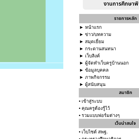
งานการศึกษาพ
รายการหลัก
►
หน้าแรก
►
ข่าว/บทความ
►
สมุดเยี่ยม
►
กระดานสนทนา
►
เว็บลิงค์
►
ผู้จัดทำเว็บครูบ้านนอก
►
ข้อมูลบุคคล
►
ภาพกิจกรรม
►
ผู้สนับสนุน
สมาชิก
•
เข้าสู่ระบบ
•
คุณครูต้องรู้ไว้
•
รวมแบบฟอร์มต่างๆ
เว็บน่าสนใจ
•
เว็บไซต์ สพฐ.