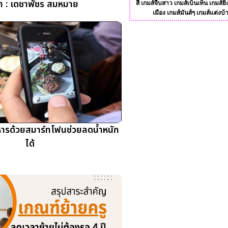
า : เดชาพัชร สมหมาย
สี
เกมส์จีบสาว
เกมส์เบ็นเท็น
เกมส์ยิ
เมือง
เกมส์มันส์ๆ
เกมส์แต่งบ้
ารด้วยสมาร์ทโฟนช่วยลดน้ำหนัก
ได้