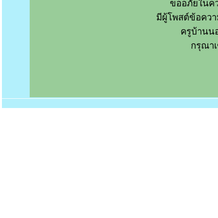
ขออภัยในคว
มีผู้โพสต์ข้อค
ครูบ้านน
กรุณาเ