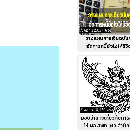
เปิดอ่าน 2,027 ครั้ง
วางแผนการเงินฉบับค
จัดการหนี้ยังไงให้ชีว
เปิดอ่าน 18,179 ครั้ง
มอบอำนาจเกี่ยวกับกา
ให้ ผอ.สพท.,ผอ.สำนั