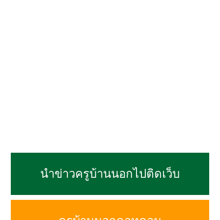
นำข่าวครูบ้านนอกไปติดเว็บ