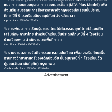
แนว การสอนแบบบูรณาการของเมอร์ด็อค (MIA Plus Model) เพื่อ
ส่งเสริม สมรรถนะการสื่อสารภาษาอังกฤษของนักเรียนชั้นประถม
ศึกษาปีที่ 5 โรงเรียนนิบงชนูปถัมภ์ จังหวัดยะลา
ครูชาย : 4 ส.ค. 2569 เปิด 170 ครั้ง
✎
การพัฒนาการเรียนรู้มาตราไทยไปผันวรรณยุกต์โดยใช้แบบฝึก
เสริมทักษะภาษาไทย สำหรับนักเรียนชั้นประถมศึกษาปีที่ 4 โรงเรียน
บ้านเวียงพาน สำนักงานเขตพื้นที่การศ
น้อง : 22 พ.ย. 2561 เปิด 104718 ครั้ง
✎
รายงานผลการจัดกิจกรรมการเล่นปนเรียน เพื่อส่งเสริมทักษะพื้น
ฐานทางวิทยาศาสตร์ของเด็กปฐมวัย ชั้นอนุบาลปีที่ 1 โรงเรียนวัด
คู้บอน(วัฒนานันท์อุทิศ) กรุงเทพม
เตือนใจ ผางคำ : 8 พ.ค. 2563 เปิด 105191 ครั้ง
Advertisement