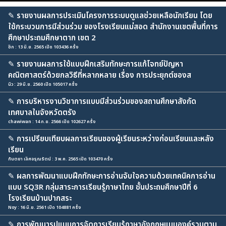
✎
รายงานผลการประเมินโครงการระบบดูแลช่วยเหลือนักเรียน โดย
ใช้กระบวนการมีส่วนร่วม ของโรงเรียนแม่สอด สำนักงานเขตพื้นที่การ
ศึกษาประถมศึกษาตาก เขต 2
ซิก : 13 มิ.ย. 2565 เปิด 103436 ครั้ง
✎
รายงานผลการใช้แบบฝึกเสริมทักษะการแก้โจทย์ปัญหา
คณิตศาสตร์ด้วยกลวิธีที่หลากหลาย เรื่อง การประยุกต์ของส
นิว : 29 มิ.ย. 2560 เปิด 105017 ครั้ง
✎
การบริหารงานวิชาการแบบมีส่วนร่วมของสถานศึกษาสังกัด
เทศบาลในจังหวัดตรัง
chawiwan : 14 ก.ย. 2566 เปิด 102627 ครั้ง
✎
การเปรียบเทียบผลการเรียนของผู้เรียนระหว่างก่อนเรียนและหลัง
เรียน
กันตยา เลิศอรุณรัตน์ : 3 พ.ค. 2565 เปิด 103470 ครั้ง
✎
ผลการพัฒนาแบบฝึกทักษะการอ่านจับใจความด้วยเทคนิคการอ่าน
แบบ SQ3R กลุ่มสาระการเรียนรู้ภาษาไทย ชั้นประถมศึกษาปีที่ 6
โรงเรียนบ้านปากสระ
Noy : 16 มิ.ย. 2561 เปิด 104881 ครั้ง
✎
การพัฒนารูปแบบการจัดการเรียนรู้ภาษาอังกฤษแบบองค์รวมตาม