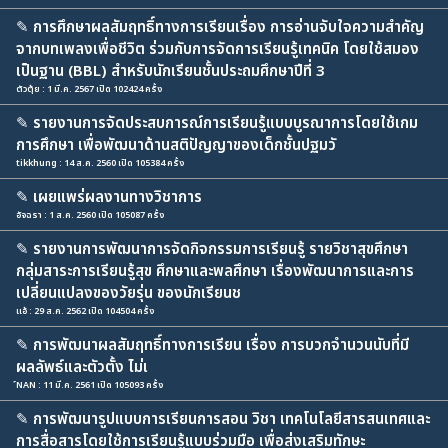
✎
การศึกษาผลสัมฤทธิ์ทางการเรียนเรื่อง การอ่านจับใจความสำคัญ
จากบทเพลงเพื่อชีวิต ร่วมกับการจัดการเรียนรู้เทคนิค โดยใช้สมอง
เป็นฐาน (BBL) สำหรับนักเรียนชั้นประถมศึกษาปีที่ 3
ตัวตุ้ย : 1 มี.ค. 2567 เปิด 102424 ครั้ง
✎
รายงานการจัดประสบการณ์การเรียนรู้แบบบูรณาการโดยใช้เกม
การศึกษา เพื่อพัฒนาด้านสติปัญญาของเด็กชั้นปฐมวั
tikkhung : 14 ส.ค. 2560 เปิด 105384 ครั้ง
✎
เผยแพร่ผลงานทางวิชาการ
อัจฉรา : 1 ส.ค. 2560 เปิด 105087 ครั้ง
✎
รายงานการพัฒนาการจัดกิจกรรมการเรียนรู้ รายวิชาสุขศึกษา
กลุ่มสาระการเรียนรู้สุข ศึกษาและพลศึกษา เรื่องพัฒนาการและการ
เปลี่ยนแปลงของวัยรุ่น ของนักเรียนช
แอ้ : 29 ส.ค. 2562 เปิด 104504 ครั้ง
✎
การพัฒนาผลสัมฤทธิ์ทางการเรียน เรื่อง การบวกจำนวนนับที่มี
ผลลัพธ์และตัวตั้ง ไม่เ
์NAN : 11 มี.ค. 2561 เปิด 105093 ครั้ง
✎
การพัฒนารูปแบบการเรียนการสอน วิชา เทคโนโลยีสารสนเทศและ
การสื่อสารโดยใช้การเรียนรู้แบบร่วมมือ เพื่อส่งเสริมทักษะ