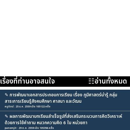
เรื่องที่ท่านอาจสนใจ
☷อ่านทั้งหมด
✎
การพัฒนาเอกสารประกอบการเรียน เรื่อง ภูมิศาสตร์น่ารู้ กลุ่ม
สาระการเรียนรู้สังคมศึกษา ศาสนา และวัฒน
ครูรัตน์ : 25 ธ.ค. 2559 เปิด 105122 ครั้ง
✎
ผลการพัฒนาบทเรียนสำเร็จรูปที่ส่งเสริมกระบวนการคิดวิเคราะห์
ด้วยการใช้คำถาม หมวกความคิด 6 ใบ หน่วยกา
panomjit : 29 ต.ค. 2559 เปิด 105356 ครั้ง