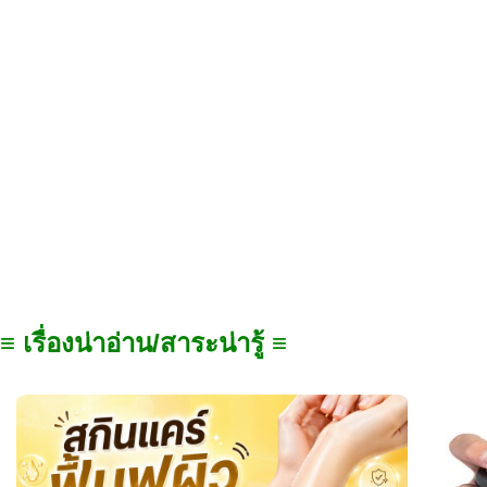
≡ เรื่องน่าอ่าน/สาระน่ารู้ ≡