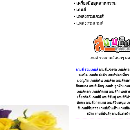
•
เครื่องมืออุตสาหกรรม
•
เกมส์
•
แหล่งรวมเกมส์
•
แหล่งรวมเกมส์
เกมส์ รวมเกมส์สนุกๆ ค
เกมส์
รวมเกมส์
เกมส์แข่งรถ
เกมส์ต่อส
ระเบิด
เกมส์แต่งตัว
เกมส์ท่องเที่ยว
ผจญภัย
เกมส์เต้น
เกมส์รถ
เกมส์ดนต
ฝึกสมอง
เกมส์เด็กๆ
เกมส์ปลูกผัก
เกมส
เกมส์ตลก
เกมส์ตัดผม
เกมส์ก้านกล้ว
เลี้ยงสัตว์
เกมส์ผี
เกมส์จับคู่
เกมส์กีฬ
ทักษะ
เกมส์วางแผน
เกมส์จีบหนุ่ม
เก
สี
เกมส์จีบสาว
เกมส์เบ็นเท็น
เกมส์ยิ
เมือง
เกมส์มันส์ๆ
เกมส์แต่งบ้