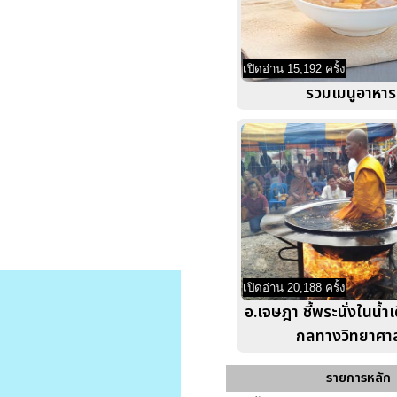
เปิดอ่าน 15,192 ครั้ง
รวมเมนูอาหาร
เปิดอ่าน 20,188 ครั้ง
อ.เจษฎา ชี้พระนั่งในน้ำเ
กลทางวิทยาศา
รายการหลัก