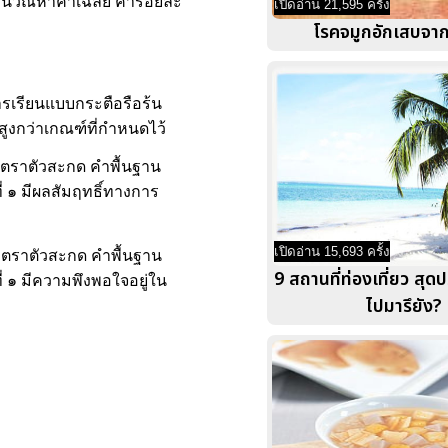
ำนวณหาค่าเฉลี่ย ค่าร้อยละ
เปิดอ่าน 21,595 ครั้ง
โรคจมูกอักเสบจากภ
ารเรียนแบบกระตือรือร้น
สูงกว่าเกณฑ์ที่กำหนดไว้
 มาตราตัวสะกด คำพื้นฐาน
 ๑ มีผลสัมฤทธิ์ทางการ
เปิดอ่าน 15,693 ครั้ง
น มาตราตัวสะกด คำพื้นฐาน
9 สถานที่ท่องเที่ยว สุด
่ ๑ มีความพึงพอใจอยู่ใน
ไปมารึยัง?