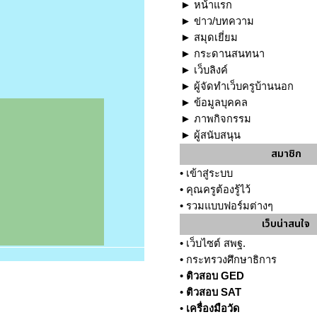
►
หน้าแรก
►
ข่าว/บทความ
►
สมุดเยี่ยม
►
กระดานสนทนา
►
เว็บลิงค์
►
ผู้จัดทำเว็บครูบ้านนอก
►
ข้อมูลบุคคล
►
ภาพกิจกรรม
►
ผู้สนับสนุน
สมาชิก
•
เข้าสู่ระบบ
•
คุณครูต้องรู้ไว้
•
รวมแบบฟอร์มต่างๆ
เว็บน่าสนใจ
•
เว็บไซต์ สพฐ.
•
กระทรวงศึกษาธิการ
•
ติวสอบ GED
•
ติวสอบ SAT
•
เครื่องมือวัด