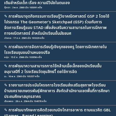
เติมสำหรับเด็ก เรื่อง ความมีวินัยในตนเอง
ตุ๊กตา : 3 พ.ค. 2560 เปิด 105091 ครั้ง
✎
การพัฒนาชุดกิจกรรมการเรียนรู้วิชาคณิตศาสตร์ GSP 2 โดยใช้
โปรแกรม The Geometer’s Sketchpad (GSP) ร่วมกับการ
จัดการเรียนรู้แบบ STAD เพื่อส่งเสริมความสามารถในการนึกภาพ
ทางคณิตศาสตร์ สำหรับนักเรียนชั้นมัธยมศ
cheva : 17 ส.ค. 2565 เปิด 103229 ครั้ง
✎
การพัฒนาการจัดการเรียนรู้เชิงรุกของครู โดยการนิเทศภายใน
โรงเรียนชุมชนบ้านหนองปรือ
หนุ่ย : 15 มี.ค. 2566 เปิด 103056 ครั้ง
✎
การพัฒนาความสามารถการใช้กล้ามเนื้อเล็กของนักเรียนชั้น
อนุบาลปีที่ 2 โรงเรียนวัดขุนสิทธโิ์ ดยใช้การจัด
มะ : 16 พ.ย. 2560 เปิด 105337 ครั้ง
✎
รายงานการประเมินโครงการโรงเรียนส่งเสริมสุขภาพโรงเรียน
บ้านแครายเกษตรพันธุ์พิทยาคาร สังกัดสำนักงานเขตพื้นที่การศึกษา
ประถมศึกษาสมุทรสาคร
เข็มเพชร : 28 ม.ค. 2564 เปิด 104578 ครั้ง
✎
การพัฒนาทักษะการคิดด้วยเกมบิงโกสารอาหาร ตามแนวคิด GBL
(Games - Based Learning)