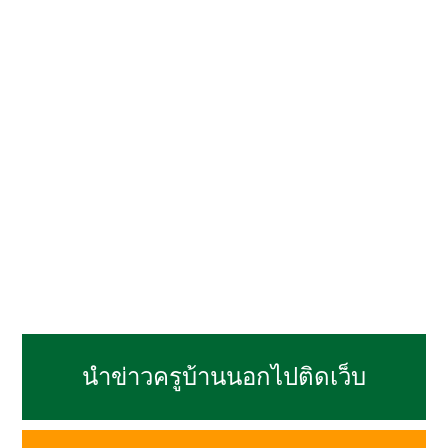
นำข่าวครูบ้านนอกไปติดเว็บ