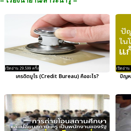
≡ เรื่องน่าอ่าน/สาระน่ารู้ ≡
เปิดอ่าน 29,599 ครั้ง
เปิดอ่าน 
เครดิตบูโร (Credit Bureau) คืออะไร?
ปัญห