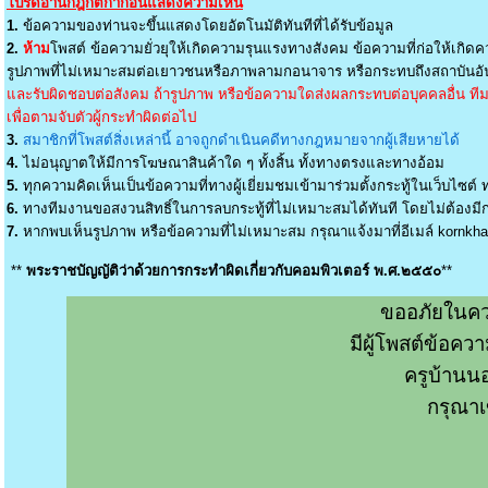
โปรดอ่านกฎกติกาก่อนแสดงความเห็น
1.
ข้อความของท่านจะขึ้นแสดงโดยอัตโนมัติทันทีที่ได้รับข้อมูล
2.
ห้าม
โพสต์ ข้อความยั่วยุให้เกิดความรุนแรงทางสังคม ข้อความที่ก่อให้เกิดค
รูปภาพที่ไม่เหมาะสมต่อเยาวชนหรือภาพลามกอนาจาร หรือกระทบถึงสถาบันอัน
และรับผิดชอบต่อสังคม ถ้ารูปภาพ หรือข้อความใดส่งผลกระทบต่อบุคคลอื่น ทีมง
เพื่อตามจับตัวผู้กระทำผิดต่อไป
3.
สมาชิกที่โพสต์สิ่งเหล่านี้ อาจถูกดำเนินคดีทางกฎหมายจากผู้เสียหายได้
4.
ไม่อนุญาตให้มีการโฆษณาสินค้าใด ๆ ทั้งสิ้น ทั้งทางตรงและทางอ้อม
5.
ทุกความคิดเห็นเป็นข้อความที่ทางผู้เยี่ยมชมเข้ามาร่วมตั้งกระทู้ในเว็บไซต์ ท
6.
ทางทีมงานขอสงวนสิทธิ์ในการลบกระทู้ที่ไม่เหมาะสมได้ทันที โดยไม่ต้องมีกา
7.
หากพบเห็นรูปภาพ หรือข้อความที่ไม่เหมาะสม กรุณาแจ้งมาที่อีเมล์
kornkh
**
พระราชบัญญัติว่าด้วยการกระทำผิดเกี่ยวกับคอมพิวเตอร์ พ.ศ.๒๕๕๐
**
ขออภัยในคว
มีผู้โพสต์ข้อค
ครูบ้านน
กรุณาเ