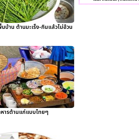
นบ้าน ต้านมะเร็ง-กินแล้วไม่อ้วน
าหารต้านแก่แบบไทยๆ