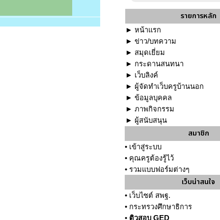
รายการหลัก
►
หน้าแรก
►
ข่าว/บทความ
►
สมุดเยี่ยม
►
กระดานสนทนา
►
เว็บลิงค์
►
ผู้จัดทำเว็บครูบ้านนอก
►
ข้อมูลบุคคล
►
ภาพกิจกรรม
►
ผู้สนับสนุน
สมาชิก
•
เข้าสู่ระบบ
•
คุณครูต้องรู้ไว้
•
รวมแบบฟอร์มต่างๆ
เว็บน่าสนใจ
•
เว็บไซต์ สพฐ.
•
กระทรวงศึกษาธิการ
•
ติวสอบ GED