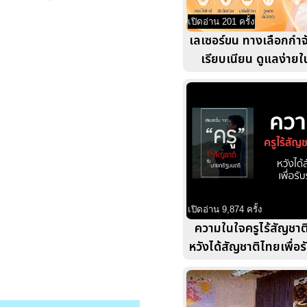
เปิดอ่าน 201 ครั้ง
เลเซอร์ขน ทางเลือกกำจั
เรียบเนียน ดูแลง่าย
เปิดอ่าน 9,874 ครั้ง
ความในใจครูไร้สัญชา
หวังได้สัญชาติไทยเพื่อ