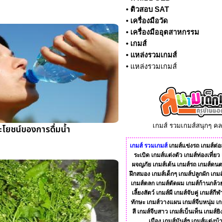
•
ติวสอบ SAT
•
เครื่องมือวัด
•
เครื่องมืออุตสาหกรรม
•
เกมส์
•
แหล่งรวมเกมส์
•
แหล่งรวมเกมส์
เกมส์ รวมเกมส์สนุกๆ ค
ะโยชน์ของการดื่มน้ำ
เกมส์
รวมเกมส์
เกมส์แข่งรถ
เกมส์ต่อส
ระเบิด
เกมส์แต่งตัว
เกมส์ท่องเที่ยว
ผจญภัย
เกมส์เต้น
เกมส์รถ
เกมส์ดนต
ฝึกสมอง
เกมส์เด็กๆ
เกมส์ปลูกผัก
เกมส
เกมส์ตลก
เกมส์ตัดผม
เกมส์ก้านกล้ว
เลี้ยงสัตว์
เกมส์ผี
เกมส์จับคู่
เกมส์กีฬ
ทักษะ
เกมส์วางแผน
เกมส์จีบหนุ่ม
เก
สี
เกมส์จีบสาว
เกมส์เบ็นเท็น
เกมส์ยิ
เมือง
เกมส์มันส์ๆ
เกมส์แต่งบ้