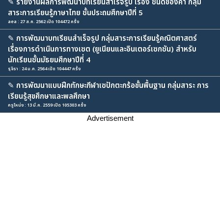
✎
รายงานผลการพัฒนาบทเรียนสำเร็จรูป เรื่อง ชนิดของคำ กลุ่ม
สาระการเรียนรู้ภาษาไทย ชั้นประถมศึกษาปีที่ 5
aea : 27 ส.ค. 2562 เปิด 104472 ครั้ง
✎
การพัฒนาบทเรียนสำเร็จรูป กลุ่มสาระการเรียนรู้คณิตศาสตร์
เรื่องการดำเนินการทางเซต (ยูเนียนและอินเตอร์เซกชัน) สำหรับ
นักเรียนชั้นมัธยมศึกษาปีที่ 4
รุจิรา : 24 ม.ค. 2564 เปิด 104447 ครั้ง
✎
การพัฒนาแบบฝึกทักษะกีฬาเซปักตะกร้อขั้นพื้นฐาน กลุ่มสาระ การ
เรียนรู้สุขศึกษาและพลศึกษา
ครูโหน่ง : 13 มี.ค. 2559 เปิด 105303 ครั้ง
Advertisement