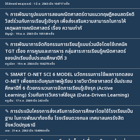
สิริลักษณ์ พรสุวรรณ์ : 1 มิ.ย. 2563 เปิด 104717 ครั้ง
✎
การพัฒนารูปแบบการสอนคณิตศาสตร์ตามแนวทฤษฎีคอนสตรัคติ
วิสต์ร่วมกับการเรียนรู้เชิงรุก เพื่อส่งเสริมความสามารถในการให้
เหตุผลทางคณิตศาสตร์ เรื่อง ความเท่ากั
ธัญญ่า : 19 เม.ย. 2563 เปิด 105149 ครั้ง
✎
การพัฒนาการจัดกิจกรรมการเรียนรู้แบบร่วมมือโดยใช้เทคนิค
TGT เรื่อง การคูณและการหาร กลุ่มสาระการเรียนรู้คณิตศาสตร์
ของนักเรียนชั้นประถมศึกษาปีที่ 3
ครูวนิดา : 19 ก.พ. 2564 เปิด 104278 ครั้ง
✎
SMART O-NET SCI 6 MODEL นวัตกรรมการใช้ผลการทดสอบ
O-NET เพื่อยกระดับคุณภาพผู้เรียน รายวิชาวิทยาศาสตร์ ชั้นประถม
ศึกษาปีที่ 6 ด้วยกระบวนการจัดการเรียนรู้เชิงรุก (Active
Learning) ร่วมกับการวิเคราะห์ข้อมูล (Data-Driven Learning)
ครูเข็ม : 17 ก.ค. 2569 เปิด 243 ครั้ง
✎
การประเมินโครงการส่งเสริมการจัดการศึกษาโดยใช้โรงเรียนเป็น
ฐาน ในการพัฒนาท้องถิ่น โรงเรียนดวงกมล เทศบาลนครรังสิต
จังหวัดปทุมธานี
เดช : 31 พ.ค. 2563 เปิด 104994 ครั้ง