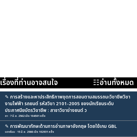
เรื่องที่ท่านอาจสนใจ
☷อ่านทั้งหมด
✎
การสร้างและหาประสิทธิภาพชุดการสอนตามสมรรถนะวิชาชีพวิชา
งานไฟฟ้า รถยนต์ รหัสวิชา 2101-2005 ของนักเรียนระดับ
ประกาศนียบัตรวิชาชีพ : สาขาวิชาช่างยนต์ ว
ดา : 7 มิ.ย. 2562 เปิด 104501 ครั้ง
✎
การพัฒนาทักษะด้านการอ่านภาษาอังกฤษ โดยใช้เกม GBL
แตงโมม : 15 มิ.ย. 2566 เปิด 102931 ครั้ง