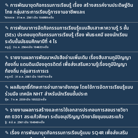
✎
การพัฒนาชุดกิจกรรมการเรียนรู้ เรื่อง สร้างสรรค์งานประดิษฐ์ดิน
ไทย กลุ่มสาระการเรียนรู้การงานอาชีพและเ
์Ninnie : 31 พ.ค. 2561 เปิด 104989 ครั้ง
✎
การพัฒนาการจัดกิจกรรมการเรียนรู้แบบสืบเสาะหาความรู้ 5 ขั้น
(5Es) ประกอบชุดกิจกรรมการเรียนรู้ เรื่อง พันธะเคมี ของนักเรียน
ระดับชั้นมัธยมศึกษาปีที่ 4 โร
ครูตู่ : 3 ม.ค. 2564 เปิด 104633 ครั้ง
✎
รายงานผลการพัฒนาหนังสืออ่านเพิ่มเติม เรื่องสืบสานภูมิปัญญา
ท้องถิ่น แดนดินเมืองอุตรดิตถ์ เพื่อส่งเสริมความรู้เรื่องภูมิปัญญา
ท้องถิ่น กลุ่มสาระการเร
ครูวารี : 31 ส.ค. 2561 เปิด 104774 ครั้ง
✎
ผลสัมฤทธิ์ทักษะการอ่านภาษาอังกฤษ โดยใช้การจัดการเรียนรู้แบบ
ร่วมมือ เทคนิค NHT สำหรับนักเรียนชั้นประถ
ปุ้ย : 7 ก.พ. 2559 เปิด 105323 ครั้ง
✎
รายงานผลการสร้างและการใช้เอกสารประกอบการสอนรายวิชา
ศท 0301 สระแก้วศึกษา ระดับอนุปริญญาวิทยาลัยชุมชนสระแก้ว
ฐิ : 6 มิ.ย. 2561 เปิด 104949 ครั้ง
✎
เรื่อง การพัฒนาชุดกิจกรรมการเรียนรู้แบบ SQ4R เพื่อส่งเสริม