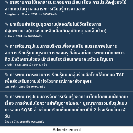
✎
รายงานการใช้เอกสารประกอบการเรียน เรื่อง การประดิษฐ์ของใช้
จากเศษวัสดุ กลุ่มสาระการเรียนรู้การงานอาช
Rungtinna : 20 ต.ค. 2559 เปิด 105075 ครั้ง
✎
บทเรียนสำเร็จรูปชุดความปลอดภัยในชีวิตเรื่องการ
ปฐมพยาบาล(การช่วยเหลือเมื่อเกิดอุบัติเหตุและเจ็บป่วย)
วี : 8 พ.ค. 2561 เปิด 104994 ครั้ง
✎
การพัฒนารูปแบบการบริหารเพื่อส่งเสริม สมรรถภาพในการ
จัดการเรียนรู้แบบบูรณาการของครู ที่ส่งผลต่อการพัฒนาทักษะการ
คิดเชิงวิเคราะห์ของ นักเรียนโรงเรียนเทศบาล 3วัดเนรัญชรา
บุญนำ : 4 ส.ค. 2568 เปิด 98447 ครั้ง
✎
การพัฒนากระบวนการเรียนรู้แบบกลุ่มร่วมมือโดยใช้เทคนิค TAI
เพื่อส่งเสริมความเข้าใจไวยากรณ์ภาษาอังกฤษเร
เอก : 9 มี.ค. 2560 เปิด 104997 ครั้ง
✎
การพัฒนารูปแบบการจัดการเรียนรู้วิชาภาษาไทยโดยแบบฝึกทักษะ
เรื่อง การอ่านจับใจความสำคัญจากโฆษณา บูรณาการร่วมกับรูปแบบ
การสอน SQ3R สำหรับนักเรียนชั้นมัธยมศึกษาปีที่ 2 โรงเรียนวัดเวฬุ
วัน
อ๋อย : 5 มี.ค. 2568 เปิด 99692 ครั้ง
Advertisement