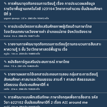
✎
การพัฒนาชุดกิจกรรมการเรียนรู้ เรื่อง การประมวลผลข้อมูล
รายวิชาพื้นฐานเทคโนโลยี ว23104 วิทยาการคำนวณ ชั้นมัธยมศึกษา
ปีที่ 3
บุญยดา สุยะหมุด : 2 มี.ค. 2565 เปิด 103412 ครั้ง
✎
การประเมินโครงการส่งเสริมศักยภาพผู้เรียนด้านภาษาไทย
โรงเรียนเทศบาลเวียงพางคำ อำเภอแม่สาย จังหวัดเชียงราย
kratai : 8 ธ.ค. 2566 เปิด 102671 ครั้ง
✎
รายงานการพัฒนาชุดกิจกรรมการเรียนรู้ตามกระบวนการสืบเสาะ
หาความรู้ 5 ขั้น วิชาวิทยาศาสตร์พื้นฐาน เรื่อ
ครูนิด : 14 ก.ค. 2559 เปิด 104893 ครั้ง
✎
หนังสือการ์ตูนเสริมประสบการณ์ ภาษาไทย
Ohm : 7 มิ.ย. 2561 เปิด 104829 ครั้ง
✎
รายงานผลการใช้เอกสารประกอบการสอน กลุ่มสาระการเรียนรู้
สังคมศึกษา ศาสนาและวัฒนธรรม สาระที่ 1 ศาสนา ศีลธรรมและ
จริยธรรม ชั้นประถมศึกษาปีที่ 4
เอเซีย : 23 พ.ย. 2566 เปิด 102620 ครั้ง
✎
การพัฒนาแบบฝึกเสริมทักษะ ภาษาอังกฤษเพื่อการสื่อสาร รหัส
วิชา อ22102 ชั้นมัธยมศึกษาปีที่ 2 เรื่อง AII around me
ครูนู๋นี : 13 ก.พ. 2564 เปิด 104418 ครั้ง