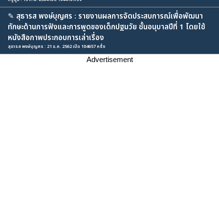
✎
สุธารส พงษ์บุญศร : รายงานผลการจัดประสบการณ์เพื่อพัฒนา
ทักษะด้านการฟังและการพูดของเด็กปฐมวัย ชั้นอนุบาลปีที่ 1 โดยใช้
หนังสือภาพประกอบการเล่าเรื่อง
สุธารส พงษ์บุญศร : 21 ธ.ค. 2562 เปิด 104657 ครั้ง
Advertisement