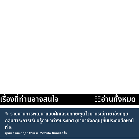
เรื่องที่ท่านอาจสนใจ
☷อ่านทั้งหมด
✎
รายงานการพัฒนาแบบฝึกเสริมทักษะชุดไวยากรณ์ภาษาอังกฤษ
กลุ่มสาระการเรียนรู้ภาษาต่างประเทศ (ภาษาอังกฤษ)ชั้นประถมศึกษาปี
ที่ 5
ชุติมา อริยธนากุล : 12 เม.ย. 2562 เปิด 104628 ครั้ง