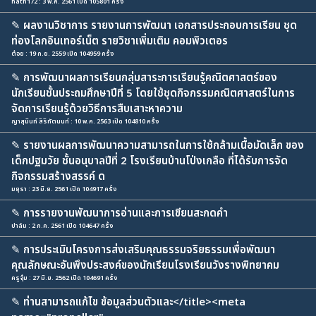
hath172 : 3 พ.ค. 2561 เปิด 105801 ครั้ง
✎
ผลงานวิชาการ รายงานการพัฒนา เอกสารประกอบการเรียน ชุด
ท่องโลกอินเทอร์เน็ต รายวิชาเพิ่มเติม คอมพิวเตอร
ต๋อย : 19 ก.ย. 2559 เปิด 104959 ครั้ง
✎
การพัฒนาผลการเรียนกลุ่มสาระการเรียนรู้คณิตศาสตร์ของ
นักเรียนชั้นประถมศึกษาปีที่ 5 โดยใช้ชุดกิจกรรมคณิตศาสตร์ในการ
จัดการเรียนรู้ด้วยวิธีการสืบเสาะหาความ
ญาสุมินท์ สิริทัตนนท์ : 10 พ.ค. 2563 เปิด 104810 ครั้ง
✎
รายงานผลการพัฒนาความสามารถในการใช้กล้ามเนื้อมัดเล็ก ของ
เด็กปฐมวัย ชั้นอนุบาลปีที่ 2 โรงเรียนบ้านโป่งเกลือ ที่ได้รับการจัด
กิจกรรมสร้างสรรค์ ด
มยุรา : 23 มิ.ย. 2561 เปิด 104917 ครั้ง
✎
การรายงานพัฒนาการอ่านและการเขียนสะกดคำ
ปาล์ม : 2 ก.ค. 2561 เปิด 104647 ครั้ง
✎
การประเมินโครงการส่งเสริมคุณธรรมจริยธรรมเพื่อพัฒนา
คุณลักษณะอันพึงประสงค์ของนักเรียนโรงเรียนวังรางพิทยาคม
ครูจุ๋ม : 27 มิ.ย. 2562 เปิด 104691 ครั้ง
✎
ท่านสามารถแก้ไข ข้อมูลส่วนตัวและ</title><meta