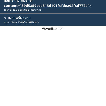
name="propeller"
content="39d5a59ecb513d101fcfdea02fcd777b">
seerin : 28 ก.ค. 2564 เปิด 103813 ครั้ง
✎
เผยแพร่ผลงาน
ครูเก้ : 26 ส.ค. 2561 เปิด 104726 ครั้ง
Advertisement