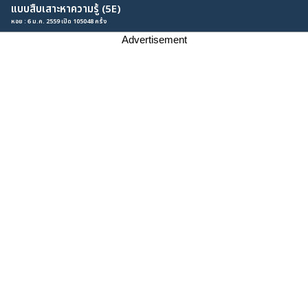
แบบสืบเสาะหาความรู้ (5E)
หอย : 6 ม.ค. 2559 เปิด 105048 ครั้ง
Advertisement