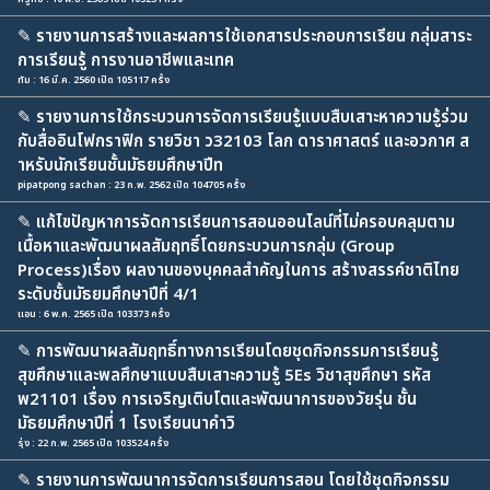
✎
รายงานการสร้างและผลการใช้เอกสารประกอบการเรียน กลุ่มสาระ
การเรียนรู้ การงานอาชีพและเทค
ทัม : 16 มี.ค. 2560 เปิด 105117 ครั้ง
✎
รายงานการใช้กระบวนการจัดการเรียนรู้แบบสืบเสาะหาความรู้ร่วม
กับสื่ออินโฟกราฟิก รายวิชา ว32103 โลก ดาราศาสตร์ และอวกาศ ส
าหรับนักเรียนชั้นมัธยมศึกษาปีท
pipatpong sachan : 23 ก.พ. 2562 เปิด 104705 ครั้ง
✎
แก้ไขปัญหาการจัดการเรียนการสอนออนไลน์ที่ไม่ครอบคลุมตาม
เนื้อหาและพัฒนาผลสัมฤทธิ์โดยกระบวนการกลุ่ม (Group
Process)เรื่อง ผลงานของบุคคลสำคัญในการ สร้างสรรค์ชาติไทย
ระดับชั้นมัธยมศึกษาปีที่ 4/1
แอน : 6 พ.ค. 2565 เปิด 103373 ครั้ง
✎
การพัฒนาผลสัมฤทธิ์ทางการเรียนโดยชุดกิจกรรมการเรียนรู้
สุขศึกษาและพลศึกษาแบบสืบเสาะความรู้ 5Es วิชาสุขศึกษา รหัส
พ21101 เรื่อง การเจริญเติบโตและพัฒนาการของวัยรุ่น ชั้น
มัธยมศึกษาปีที่ 1 โรงเรียนนาคำวิ
รุ่ง : 22 ก.พ. 2565 เปิด 103524 ครั้ง
✎
รายงานการพัฒนาการจัดการเรียนการสอน โดยใช้ชุดกิจกรรม