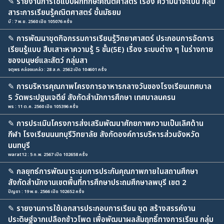
✎
รายงานการใช้แบบฝึกทักษะคณิตศาสตร์ เรื่อง ความน่าจะเป็น กลุ่ม
สาระการเรียนรู้คณิตศาสตร์ ชั้นมัธยม
บี : 7 พ.ย. 2560 เปิด 105076 ครั้ง
✎
การพัฒนาชุดกิจกรรมการเรียนรู้วิทยาศาสตร์ ประกอบการจัดการ
เรียนรู้แบบ สืบเสาะหาความรู้ 5 ขั้น(5E) เรื่อง ระบบต่าง ๆ ในร่างกาย
ของมนุษย์และสัตว์ กลุ่มสา
จตุพร คล่องแคล่ว : 28 ส.ค. 2562 เปิด 104601 ครั้ง
✎
การบริหารคุณภาพโครงการอาหารกลางวันของโรงเรียนเทศบาล
5 วัดพระปฐมเจดีย์ สังกัดสำนักการศึกษา เทศบาลนครน
พร : 11 ต.ค. 2560 เปิด 105396 ครั้ง
✎
การประเมินโครงการส่งเสริมพัฒนาศักยภาพความเป็นเลิศด้าน
กีฬา โรงเรียนนนทบุรีวิทยาลัย สังกัดองค์การบริหารส่วนจังหวัด
นนทบุรี
warat12 : 5 ก.พ. 2567 เปิด 102658 ครั้ง
✎
กลยุทธ์การพัฒนาระบบการประกันคุณภาพภายในสถานศึกษา
สังกัดสำนักงานเขตพื้นที่การศึกษาประถมศึกษาลพบุรี เขต 2
ปิญดา : 19 พ.ย. 2566 เปิด 102652 ครั้ง
✎
รายงานการใช้เอกสารประกอบการเรียน ชุด สร้างสรรค์งาน
ประดิษฐ์จากเปลือกข้าวโพด เพื่อพัฒนาผลสัมฤทธิ์ทางการเรียน กลุ่ม