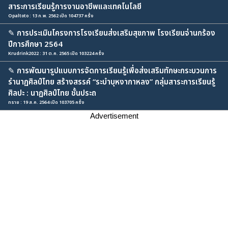
สาระการเรียนรู้การงานอาชีพและเทคโนโลยี
Opaltoto : 13 ก.พ. 2562 เปิด 104737 ครั้ง
✎
การประเมินโครงการโรงเรียนส่งเสริมสุขภาพ โรงเรียนจ่านกร้อง
ปีการศึกษา 2564
Krudrink2022 : 31 ต.ค. 2565 เปิด 103224 ครั้ง
✎
การพัฒนารูปแบบการจัดการเรียนรู้เพื่อส่งเสริมทักษะกระบวนการ
รำนาฏศิลป์ไทย สร้างสรรค์ “ระบำบุหงากาหลง” กลุ่มสาระการเรียนรู้
ศิลปะ : นาฏศิลป์ไทย ชั้นประถ
ทราย : 19 ส.ค. 2564 เปิด 103705 ครั้ง
Advertisement