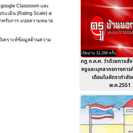
ะบบ google Classroom และ
ระเมิน (Rating Scale) ๕
ะสําหรับการ แปลความหมาย
รวิเคราะห์ข้อมูลด้านความ
เปิดอ่าน 31,288 ครั้ง
กฎ ก.ค.ศ. ว่าด้วยการสั่ง
ครูและบุคลากรทางการศึ
เดือนในอัตรากำลั
พ.ศ.2551