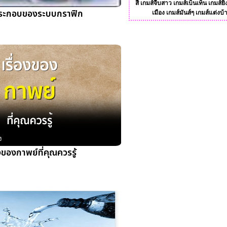
สี
เกมส์จีบสาว
เกมส์เบ็นเท็น
เกมส์ยิ
ระกอบของระบบกราฟิก
เมือง
เกมส์มันส์ๆ
เกมส์แต่งบ้
ง
องของกาพย์ที่คุณควรรู้