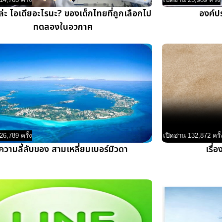
ยล่ะ ไอเดียอะไรนะ? ของเด็กไทยที่ถูกเลือกไป
องค์ป
ทดลองในอวกาศ
26,789 ครั้ง
เปิดอ่าน 132,872 ครั้
ความลี้ลับของ สามเหลี่ยมเบอร์มิวดา
เรื่