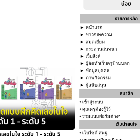
น้อย
รายการหลัก
►
หน้าแรก
►
ข่าว/บทความ
►
สมุดเยี่ยม
►
กระดานสนทนา
►
เว็บลิงค์
►
ผู้จัดทำเว็บครูบ้านนอก
►
ข้อมูลบุคคล
►
ภาพกิจกรรม
►
ผู้สนับสนุน
สมาชิก
•
เข้าสู่ระบบ
•
คุณครูต้องรู้ไว้
•
รวมแบบฟอร์มต่างๆ
เว็บน่าสนใจ
เลขในใจ ระดับ 1 - ระดับ 5
•
เว็บไซต์ สพฐ.