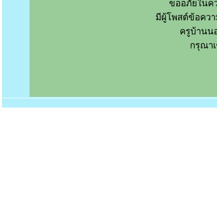
ขออภัยในคว
มีผู้โพสต์ข้อค
ครูบ้านน
กรุณาเ