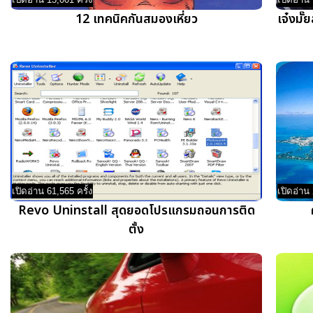
12 เทคนิคกันสมองเหี่ยว
เจ๋งมั๊
เปิดอ่าน 61,565 ครั้ง
เปิดอ่าน 
Revo Uninstall สุดยอดโปรแกรมถอนการติด
ตั้ง