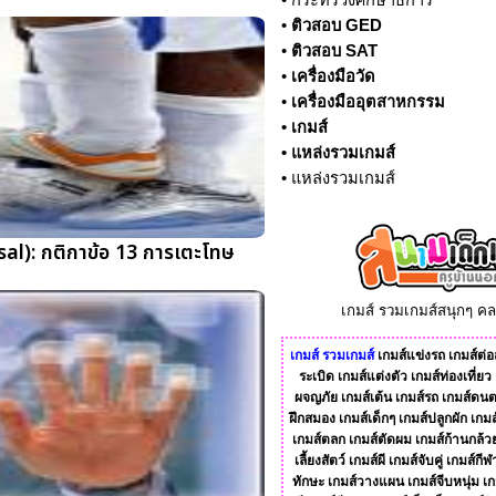
•
กระทรวงศึกษาธิการ
•
ติวสอบ GED
•
ติวสอบ SAT
•
เครื่องมือวัด
•
เครื่องมืออุตสาหกรรม
•
เกมส์
•
แหล่งรวมเกมส์
•
แหล่งรวมเกมส์
al): กติกาข้อ 13 การเตะโทษ
เกมส์ รวมเกมส์สนุกๆ ค
เกมส์
รวมเกมส์
เกมส์แข่งรถ
เกมส์ต่อส
ระเบิด
เกมส์แต่งตัว
เกมส์ท่องเที่ยว
ผจญภัย
เกมส์เต้น
เกมส์รถ
เกมส์ดนต
ฝึกสมอง
เกมส์เด็กๆ
เกมส์ปลูกผัก
เกมส
เกมส์ตลก
เกมส์ตัดผม
เกมส์ก้านกล้ว
เลี้ยงสัตว์
เกมส์ผี
เกมส์จับคู่
เกมส์กีฬ
ทักษะ
เกมส์วางแผน
เกมส์จีบหนุ่ม
เก