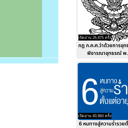
เปิดอ่าน 26,875 ครั้ง
กฎ ก.ค.ศ.ว่าด้วยการอุ
พิจารณาอุทธรณ์ พ
เปิดอ่าน 40,860 ครั้ง
6 หนทางสู่ความร่ำรวยตั