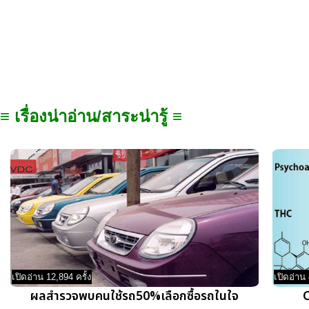
≡ เรื่องน่าอ่าน/สาระน่ารู้ ≡
เปิดอ่าน 12,894 ครั้ง
เปิดอ่าน 
ผลสำรวจพบคนใช้รถ50%เลือกซื้อรถในใจ
C