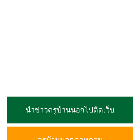
นำข่าวครูบ้านนอกไปติดเว็บ