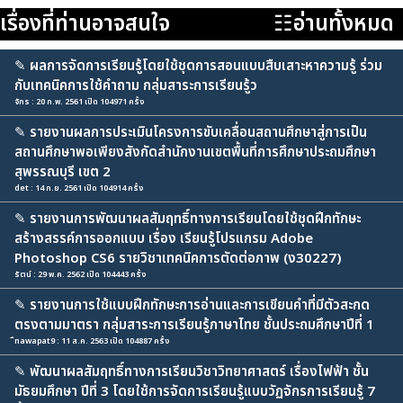
เรื่องที่ท่านอาจสนใจ
☷อ่านทั้งหมด
✎
ผลการจัดการเรียนรู้โดยใช้ชุดการสอนแบบสืบเสาะหาความรู้ ร่วม
กับเทคนิคการใช้คำถาม กลุ่มสาระการเรียนรู้ว
จักร : 20 ก.พ. 2561 เปิด 104971 ครั้ง
✎
รายงานผลการประเมินโครงการขับเคลื่อนสถานศึกษาสู่การเป็น
สถานศึกษาพอเพียงสังกัดสำนักงานเขตพื้นที่การศึกษาประถมศึกษา
สุพรรณบุรี เขต 2
det : 14 ก.ย. 2561 เปิด 104914 ครั้ง
✎
รายงานการพัฒนาผลสัมฤทธิ์ทางการเรียนโดยใช้ชุดฝึกทักษะ
สร้างสรรค์การออกแบบ เรื่อง เรียนรู้โปรแกรม Adobe
Photoshop CS6 รายวิชาเทคนิคการตัดต่อภาพ (ง30227)
รัตน์ : 29 พ.ค. 2562 เปิด 104443 ครั้ง
✎
รายงานการใช้แบบฝึกทักษะการอ่านและการเขียนคำที่มีตัวสะกด
ตรงตามมาตรา กลุ่มสาระการเรียนรู้ภาษาไทย ชั้นประถมศึกษาปีที่ 1
ืnawapat9 : 11 ส.ค. 2563 เปิด 104887 ครั้ง
✎
พัฒนาผลสัมฤทธิ์ทางการเรียนวิชาวิทยาศาสตร์ เรื่องไฟฟ้า ชั้น
มัธยมศึกษา ปีที่ 3 โดยใช้การจัดการเรียนรู้แบบวัฏจักรการเรียนรู้ 7