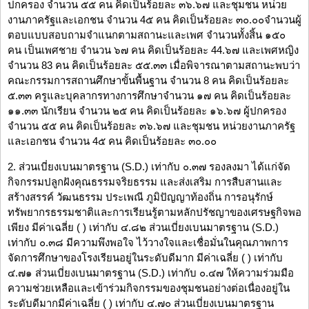
ปกครอง จำนวน ๕๕ คน คิดเป็นร้อยละ ๓๖.๖๗ และชุมชน หน่วย
งานภาครัฐและเอกชน จำนวน 4๕ คน คิดเป็นร้อยละ ๓๐.๐๐จำนวนผู้
ตอบแบบสอบถามจำแนกตามสถานะและเพศ จำนวนทั้งสิ้น ๑๕๐
คน เป็นเพศชาย จำนวน ๖๗ คน คิดเป็นร้อยละ 44.๖๗ และเพศหญิง
จำนวน 83 คน คิดเป็นร้อยละ ๕๕.๓๓ เมื่อพิจารณาตามสถานะพบว่า
คณะกรรมการสถานศึกษาขั้นพื้นฐาน จำนวน 8 คน คิดเป็นร้อยละ
๕.๓๓ ครูและบุคลากรทางการศึกษาจำนวน ๑๗ คน คิดเป็นร้อยละ
๑๑.๓๓ นักเรียน จำนวน ๒๕ คน คิดเป็นร้อยละ ๑๖.๖๗ ผู้ปกครอง
จำนวน ๕๕ คน คิดเป็นร้อยละ ๓๖.๖๗ และชุมชน หน่วยงานภาครัฐ
และเอกชน จำนวน 4๕ คน คิดเป็นร้อยละ ๓๐.๐๐
2. ส่วนเบี่ยงเบนมาตรฐาน (S.D.) เท่ากับ ๐.๓๗ รองลงมา ได้แก่จัด
กิจกรรมปลูกฝังคุณธรรมจริยธรรม และส่งเสริม การสืบสานและ
สร้างสรรค์ วัฒนธรรม ประเพณี ภูมิปัญญาท้องถิ่น การอนุรักษ์
ทรัพยากรธรรมชาติและการเรียนรู้ตามหลักปรัชญาของเศรษฐกิจพอ
เพียง มีค่าเฉลี่ย ( ) เท่ากับ ๔.๘๒ ส่วนเบี่ยงเบนมาตรฐาน (S.D.)
เท่ากับ ๐.๓๘ มีความพึงพอใจ ไว้วางใจและเชื่อมั่นในคุณภาพการ
จัดการศึกษาของโรงเรียนอยู่ในระดับดีมาก มีค่าเฉลี่ย ( ) เท่ากับ
๔.๗๑ ส่วนเบี่ยงเบนมาตรฐาน (S.D.) เท่ากับ ๐.๔๗ ให้ความร่วมมือ
ความช่วยเหลือและเข้าร่วมกิจกรรมของชุมชนอย่างต่อเนื่องอยู่ใน
ระดับดีมากมีค่าเฉลี่ย ( ) เท่ากับ ๔.๗๐ ส่วนเบี่ยงเบนมาตรฐาน