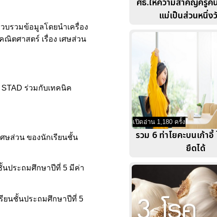
ศธ.ให้ความสำคัญครูค
แม่เป็นส่วนหนึ่งว
บรวบรวมข้อมูลโดยนำเครื่อง
ณิตศาสตร์ เรื่อง เศษส่วน
ค STAD ร่วมกับเทคนิค
เปิดอ่าน 1,180 ครั้ง
รวม 6 ท่าโยคะบนเก้าอี้ 
ศษส่วน ของนักเรียนชั้น
ยืดได้
นประถมศึกษาปีที่ 5 มีค่า
ยนชั้นประถมศึกษาปีที่ 5