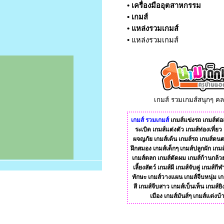
•
เครื่องมืออุตสาหกรรม
•
เกมส์
•
แหล่งรวมเกมส์
•
แหล่งรวมเกมส์
เกมส์ รวมเกมส์สนุกๆ ค
เกมส์
รวมเกมส์
เกมส์แข่งรถ
เกมส์ต่อส
ระเบิด
เกมส์แต่งตัว
เกมส์ท่องเที่ยว
ผจญภัย
เกมส์เต้น
เกมส์รถ
เกมส์ดนต
ฝึกสมอง
เกมส์เด็กๆ
เกมส์ปลูกผัก
เกมส
เกมส์ตลก
เกมส์ตัดผม
เกมส์ก้านกล้ว
เลี้ยงสัตว์
เกมส์ผี
เกมส์จับคู่
เกมส์กีฬ
ทักษะ
เกมส์วางแผน
เกมส์จีบหนุ่ม
เก
สี
เกมส์จีบสาว
เกมส์เบ็นเท็น
เกมส์ยิ
เมือง
เกมส์มันส์ๆ
เกมส์แต่งบ้