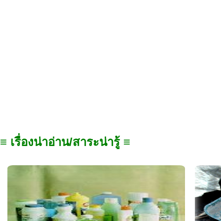
≡ เรื่องน่าอ่าน/สาระน่ารู้ ≡