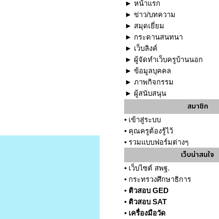
►
หน้าแรก
►
ข่าว/บทความ
►
สมุดเยี่ยม
►
กระดานสนทนา
►
เว็บลิงค์
►
ผู้จัดทำเว็บครูบ้านนอก
►
ข้อมูลบุคคล
►
ภาพกิจกรรม
►
ผู้สนับสนุน
สมาชิก
•
เข้าสู่ระบบ
•
คุณครูต้องรู้ไว้
•
รวมแบบฟอร์มต่างๆ
เว็บน่าสนใจ
•
เว็บไซต์ สพฐ.
•
กระทรวงศึกษาธิการ
•
ติวสอบ GED
•
ติวสอบ SAT
•
เครื่องมือวัด