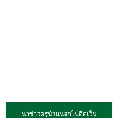
นำข่าวครูบ้านนอกไปติดเว็บ