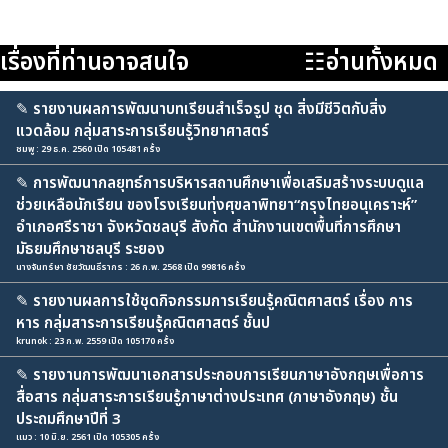
เรื่องที่ท่านอาจสนใจ
☷อ่านทั้งหมด
✎
รายงานผลการพัฒนาบทเรียนสำเร็จรูป ชุด สิ่งมีชีวิตกับสิ่ง
แวดล้อม กลุ่มสาระการเรียนรู้วิทยาศาสตร์
ชมพู : 29 ธ.ค. 2560 เปิด 105481 ครั้ง
✎
การพัฒนากลยุทธ์การบริหารสถานศึกษาเพื่อเสริมสร้างระบบดูแล
ช่วยเหลือนักเรียน ของโรงเรียนทุ่งศุขลาพิทยา“กรุงไทยอนุเคราะห์”
อำเภอศรีราชา จังหวัดชลบุรี สังกัด สำนักงานเขตพื้นที่การศึกษา
มัธยมศึกษาชลบุรี ระยอง
นางจันทร์ษา ชัยวัฒนธีรากร : 26 ก.พ. 2568 เปิด 99816 ครั้ง
✎
รายงานผลการใช้ชุดกิจกรรมการเรียนรู้คณิตศาสตร์ เรื่อง การ
หาร กลุ่มสาระการเรียนรู้คณิตศาสตร์ ชั้นป
krunok : 23 ก.พ. 2559 เปิด 105170 ครั้ง
✎
รายงานการพัฒนาเอกสารประกอบการเรียนภาษาอังกฤษเพื่อการ
สื่อสาร กลุ่มสาระการเรียนรู้ภาษาต่างประเทศ (ภาษาอังกฤษ) ชั้น
ประถมศึกษาปีที่ 3
แมว : 10 มิ.ย. 2561 เปิด 105305 ครั้ง