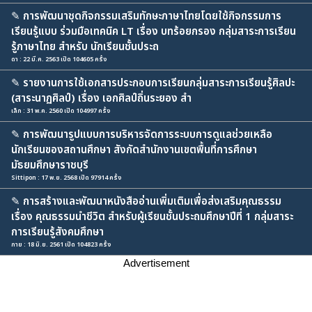
✎
การพัฒนาชุดกิจกรรมเสริมทักษะภาษาไทยโดยใช้กิจกรรมการ
เรียนรู้แบบ ร่วมมือเทคนิค LT เรื่อง บทร้อยกรอง กลุ่มสาระการเรียน
รู้ภาษาไทย สำหรับ นักเรียนชั้นประถ
ดา : 22 มี.ค. 2563 เปิด 104605 ครั้ง
✎
รายงานการใช้เอกสารประกอบการเรียนกลุ่มสาระการเรียนรู้ศิลปะ
(สาระนาฏศิลป์) เรื่อง เอกศิลป์ถิ่นระยอง สำ
เล็ก : 31 พ.ค. 2560 เปิด 104997 ครั้ง
✎
การพัฒนารูปแบบการบริหารจัดการระบบการดูแลช่วยเหลือ
นักเรียนของสถานศึกษา สังกัดสำนักงานเขตพื้นที่การศึกษา
มัธยมศึกษาราชบุรี
Sittipon : 17 พ.ย. 2568 เปิด 97914 ครั้ง
✎
การสร้างและพัฒนาหนังสืออ่านเพิ่มเติมเพื่อส่งเสริมคุณธรรม
เรื่อง คุณธรรมนำชีวิต สำหรับผู้เรียนชั้นประถมศึกษาปีที่ 1 กลุ่มสาระ
การเรียนรู้สังคมศึกษา
กาย : 18 มิ.ย. 2561 เปิด 104823 ครั้ง
Advertisement