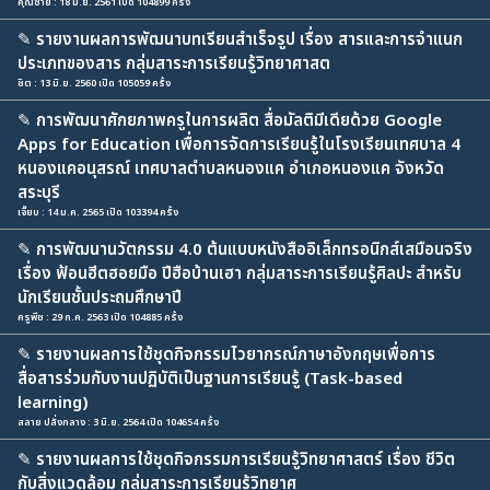
คุณชาย : 18 มิ.ย. 2561 เปิด 104899 ครั้ง
✎
รายงานผลการพัฒนาบทเรียนสำเร็จรูป เรื่อง สารและการจำแนก
ประเภทของสาร กลุ่มสาระการเรียนรู้วิทยาศาสต
ชิต : 13 มิ.ย. 2560 เปิด 105059 ครั้ง
✎
การพัฒนาศักยภาพครูในการผลิต สื่อมัลติมีเดียด้วย Google
Apps for Education เพื่อการจัดการเรียนรู้ในโรงเรียนเทศบาล 4
หนองแคอนุสรณ์ เทศบาลตำบลหนองแค อำเภอหนองแค จังหวัด
สระบุรี
เจี๊ยบ : 14 ม.ค. 2565 เปิด 103394 ครั้ง
✎
การพัฒนานวัตกรรม 4.0 ต้นแบบหนังสืออิเล็กทรอนิกส์เสมือนจริง
เรื่อง ฟ้อนฮีตฮอยมือ ปีฮือบ้านเฮา กลุ่มสาระการเรียนรู้ศิลปะ สำหรับ
นักเรียนชั้นประถมศึกษาปี
ครูพีช : 29 ก.ค. 2563 เปิด 104885 ครั้ง
✎
รายงานผลการใช้ชุดกิจกรรมไวยากรณ์ภาษาอังกฤษเพื่อการ
สื่อสารร่วมกับงานปฏิบัติเป็นฐานการเรียนรู้ (Task-based
learning)
สลาย ปลั่งกลาง : 3 มิ.ย. 2564 เปิด 104654 ครั้ง
✎
รายงานผลการใช้ชุดกิจกรรมการเรียนรู้วิทยาศาสตร์ เรื่อง ชีวิต
กับสิ่งแวดล้อม กลุ่มสาระการเรียนรู้วิทยาศ