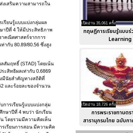
ื่อส่งเสริมความสามารถใน
รียนรู้แบบแบ่งกลุ่มผล
เปิดอ่าน 35,061 ครั้ง
ทฤษฎีการเรียนรู้แบบร่
ปีที่ 4 ให้มีประสิทธิภาพ
วิชาคณิตศาสตร์จากการ
Learning
่ากับ 80.89/80.56 ซึ่งสูง
ผลสัมฤทธิ์ (STAD) โดยเน้น
ระสิทธิผลเท่ากับ 0.6869
มีนัยสำคัญทางสถิติที่
1.62 และร้อยละของจำนวน
บการเรียนรู้แบบแบ่งกลุ่ม
เปิดอ่าน 18,726 ครั้ง
การพระราชทานตราต
ษาปีที่ 4 พบว่า นักเรียน
สารานุกรมไทย ฉบับก
์ชัน โดยรวมมีความคิดเห็น
ัดการเรียนการสอน มีความคิด