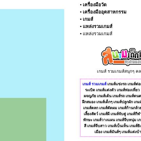
•
เครื่องมือวัด
•
เครื่องมืออุตสาหกรรม
•
เกมส์
•
แหล่งรวมเกมส์
•
แหล่งรวมเกมส์
เกมส์ รวมเกมส์สนุกๆ ค
เกมส์
รวมเกมส์
เกมส์แข่งรถ
เกมส์ต่อส
ระเบิด
เกมส์แต่งตัว
เกมส์ท่องเที่ยว
ผจญภัย
เกมส์เต้น
เกมส์รถ
เกมส์ดนต
ฝึกสมอง
เกมส์เด็กๆ
เกมส์ปลูกผัก
เกมส
เกมส์ตลก
เกมส์ตัดผม
เกมส์ก้านกล้ว
เลี้ยงสัตว์
เกมส์ผี
เกมส์จับคู่
เกมส์กีฬ
ทักษะ
เกมส์วางแผน
เกมส์จีบหนุ่ม
เก
สี
เกมส์จีบสาว
เกมส์เบ็นเท็น
เกมส์ยิ
เมือง
เกมส์มันส์ๆ
เกมส์แต่งบ้