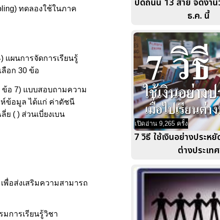
ปิดถนน 13 สาย จัดงานว
pling) ทดลองใช้ในภาค
ธ.ค. นี้
) แผนการจัดการเรียนรู้
ลือก 30 ข้อ
5 ข้อ 7) แบบสอบถามความ
์ข้อมูล ได้แก่ ค่าดัชนี
ย ( ) ส่วนเบี่ยงเบน
เปิดอ่าน 9,265 ครั้ง
7 วิธี ใช้เงินอย่างประหยั
ต่างประเทศ
L เพื่อส่งเสริมความสามารถ
รมการเรียนรู้วิชา