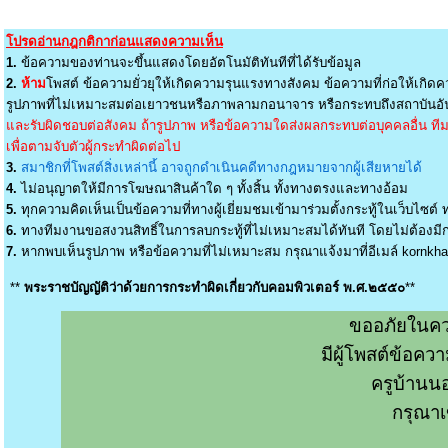
โปรดอ่านกฎกติกาก่อนแสดงความเห็น
1.
ข้อความของท่านจะขึ้นแสดงโดยอัตโนมัติทันทีที่ได้รับข้อมูล
2.
ห้าม
โพสต์ ข้อความยั่วยุให้เกิดความรุนแรงทางสังคม ข้อความที่ก่อให้เกิดค
รูปภาพที่ไม่เหมาะสมต่อเยาวชนหรือภาพลามกอนาจาร หรือกระทบถึงสถาบันอัน
และรับผิดชอบต่อสังคม ถ้ารูปภาพ หรือข้อความใดส่งผลกระทบต่อบุคคลอื่น ทีมง
เพื่อตามจับตัวผู้กระทำผิดต่อไป
3.
สมาชิกที่โพสต์สิ่งเหล่านี้ อาจถูกดำเนินคดีทางกฎหมายจากผู้เสียหายได้
4.
ไม่อนุญาตให้มีการโฆษณาสินค้าใด ๆ ทั้งสิ้น ทั้งทางตรงและทางอ้อม
5.
ทุกความคิดเห็นเป็นข้อความที่ทางผู้เยี่ยมชมเข้ามาร่วมตั้งกระทู้ในเว็บไซต์ ท
6.
ทางทีมงานขอสงวนสิทธิ์ในการลบกระทู้ที่ไม่เหมาะสมได้ทันที โดยไม่ต้องมีกา
7.
หากพบเห็นรูปภาพ หรือข้อความที่ไม่เหมาะสม กรุณาแจ้งมาที่อีเมล์
kornkh
**
พระราชบัญญัติว่าด้วยการกระทำผิดเกี่ยวกับคอมพิวเตอร์ พ.ศ.๒๕๕๐
**
ขออภัยในคว
มีผู้โพสต์ข้อค
ครูบ้านน
กรุณาเ