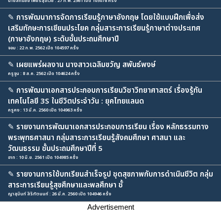
นายสิทธิชัย เพียรสุขเวช : 27 ก.พ. 2561 เปิด 105078 ครั้ง
✎
การพัฒนาการจัดการเรียนรู้ภาษาอังกฤษ โดยใช้แบบฝึกเพื่อส่ง
เสริมทักษะการเขียนประโยค กลุ่มสาระการเรียนรู้ภาษาต่างประเทศ
(ภาษาอังกฤษ) ระดับชั้นประถมศึกษาปี
จอม : 22 ก.พ. 2562 เปิด 104597 ครั้ง
✎
เผยแพร่ผลงาน นางสาวเฉลิมขวัญ สพันธ์พงษ์
ครูจูน : 8 ส.ค. 2562 เปิด 104624 ครั้ง
✎
การพัฒนาเอกสารประกอบการเรียนวิชาวิทยาศาสตร์ เรื่องรู้ทัน
เทคโนโลยี 3S ในชีวิตประจำวัน : ยุคไทยแลนด
ครูคง : 13 มี.ค. 2560 เปิด 104963 ครั้ง
✎
รายงานการพัฒนาเอกสารประกอบการเรียน เรื่อง หลักธรรมทาง
พระพุทธศาสนา กลุ่มสาระการเรียนรู้สังคมศึกษา ศาสนา และ
วัฒนธรรม ชั้นประถมศึกษาปีที่ 5
อาท : 10 มิ.ย. 2561 เปิด 104985 ครั้ง
✎
รายงานการใช้บทเรียนสำเร็จรูป ชุดสุขภาพกับการดำเนินชีวิต กลุ่ม
สาระการเรียนรู้สุขศึกษาและพลศึกษา ชั้
ญาสุมินท์ สิริทัตนนท์ : 26 มี.ค. 2560 เปิด 104946 ครั้ง
Advertisement