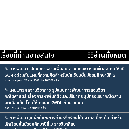
เรื่องที่ท่านอาจสนใจ
☷อ่านทั้งหมด
✎
การพัฒนารูปแบบการอ่านเพื่อส่งเสริมทักษะการคิดขั้นสูงโดยใช้วิธี
SQ4R ร่วมกับแผนที่ความคิดสำหรับนักเรียนชั้นมัธยมศึกษาปีที่ 2
นางชื่นจิต ชูเอน : 20 ส.ค. 2562 เปิด 104508 ครั้ง
✎
เผยแพร่ผลงานวิชาการ รูปแบบการพัฒนาการสอนวิชา
คณิตศาสตร์ เรื่องการหาพื้นที่ผิวและปริมาตร รูปทรงเรขาคณิตสาม
มิติเบื้องต้น โดยใช้เทคนิค KWDL ชั้นประถมศ
กล้า : 26 ม.ค. 2562 เปิด 104986 ครั้ง
✎
การพัฒนาชุดฝึกทักษะการอ่านหรือร้องโน้ตสากลเบื้องต้น สำหรับ
นักเรียนชั้นมัธยมศึกษาปีที่ 3 รายวิชาศิลป