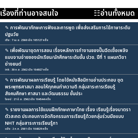
เรื่องที่ท่านอาจสนใจ
☷อ่านทั้งหมด
✎
การพัฒนาทักษะการฟังและการพูด เพื่อส่งเสริมการใช้ภาษาระดับ
ปฐมวัย
เปีย : 7 เม.ย. 2560 เปิด 105127 ครั้ง
✎
เพื่อพัฒนาชุดการสอน เรื่องหลักการทำงานของปั๊มฉีดเชื้อเพลิง
แบบจานจ่ายของนักเรียน/นักศึกษาระดับชั้น ปวช. ปีที่ 1 แผนกวิชา
ช่างยนต์
ink : 30 ก.ย. 2562 เปิด 104927 ครั้ง
✎
การพัฒนาผลการเรียนรู้ โดยใช้หนังสือนิทานอ่านประกอบ ชุด
พระพุทธศาสนา สอนให้ทุกคนทำความดี กลุ่มสาระการเรียนรู้
สังคมศึกษา ศาสนา และวัฒนธรรม ชั้นประ
โยชน์ : 21 มิ.ย. 2562 เปิด 104544 ครั้ง
✎
รายงานผลการใช้แบบฝึกทักษะภาษาไทย เรื่อง เรียนรู้เรื่องมาตรา
ตัวสะกด ประกอบการจัดกิจกรรมการเรียนรู้ด้วยกลุ่มร่วมมือแบบ
NHT กลุ่มสาระการเรียนรู้ภา
แป้ง : 2 ก.ค. 2561 เปิด 104829 ครั้ง