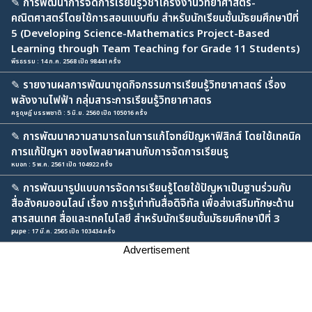
✎
การพัฒนาการจัดการเรียนรู้วิชาโครงงานวิทยาศาสตร์-
คณิตศาสตร์โดยใช้การสอนแบบทีม สำหรับนักเรียนชั้นมัธยมศึกษาปีที่
5 (Developing Science-Mathematics Project-Based
Learning through Team Teaching for Grade 11 Students)
พีรธรรม : 14 ก.ค. 2568 เปิด 98441 ครั้ง
✎
รายงานผลการพัฒนาชุดกิจกรรมการเรียนรู้วิทยาศาสตร์ เรื่อง
พลังงานไฟฟ้า กลุ่มสาระการเรียนรู้วิทยาศาสตร
ครูดุษฎี บรรพชาติ : 5 มิ.ย. 2560 เปิด 105016 ครั้ง
✎
การพัฒนาความสามารถในการแก้โจทย์ปัญหาฟิสิกส์ โดยใช้เทคนิค
การแก้ปัญหา ของโพลยาผสานกับการจัดการเรียนรู
หมอก : 5 พ.ค. 2561 เปิด 104922 ครั้ง
✎
การพัฒนารูปแบบการจัดการเรียนรู้โดยใช้ปัญหาเป็นฐานร่วมกับ
สื่อสังคมออนไลน์ เรื่อง การรู้เท่าทันสื่อดิจิทัล เพื่อส่งเสริมทักษะด้าน
สารสนเทศ สื่อและเทคโนโลยี สำหรับนักเรียนชั้นมัธยมศึกษาปีที่ 3
pupe : 17 มี.ค. 2565 เปิด 103434 ครั้ง
Advertisement