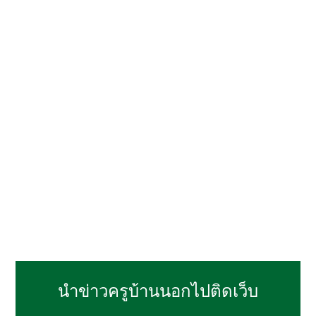
นำข่าวครูบ้านนอกไปติดเว็บ