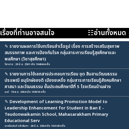
เรื่องที่ท่านอาจสนใจ
☷อ่านทั้งหมด
✎
รายงานผลการใช้บทเรียนสำเร็จรูป เรื่อง การสร้างเสริมสุขภาพ
สมรรถภาพ และการป้องกันโรค กลุ่มสาระการเรียนรู้สุขศึกษาและ
พลศึกษา (วิชาสุขศึกษา)
วิชาการ : 20 มิ.ย. 2561 เปิด 104844 ครั้ง
✎
รายงานการใช้เอกสารประกอบการเรียน ชุด สืบสานวัฒนธรรม
ประเพณี อนุรักษ์ของดี เมืองยะหริ่ง กลุ่มสาระการเรียนรู้สังคมศึกษา
ศาสนา และวัฒนธรรม ชั้นประถมศึกษาปีที่ 5 โรงเรียนบ้านฝาง
นะห์ : 18 พ.ย. 2564 เปิด 103616 ครั้ง
✎
Development of Learning Promotion Model to
Leadership Enhancement for Student in Ban E -
Teudonwaikamin School, Mahasarakham Primary
Educational Serv
นางจิรนันท์ แก้วจันทา : 28 มิ.ย. 2564 เปิด 104149 ครั้ง