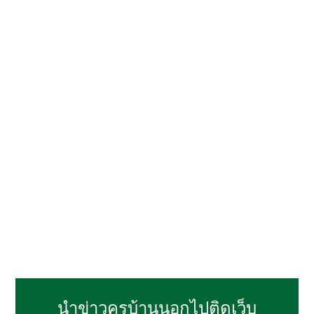
นำข่าวครูบ้านนอกไปติดเว็บ