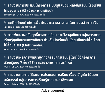
✎
รายงานการประเมินโครงการระบบดูแลช่วยเหลือนักเรียน โรงเรียน
ไทยรัฐวิทยา 93 (บ้านลาดตะเคียน)
รองหยาดรุ้ง : 24 ส.ค. 2565 เปิด 103332 ครั้ง
✎
ชุดฝึกทักษะคำศัพท์เพื่อพัฒนาความสามารถในการจดจำภาษาจีน
โส : 20 เม.ย. 2563 เปิด 105960 ครั้ง
✎
การพัฒนาผลสัมฤทธิ์ทางการเรียน รายวิชาสุขศึกษา กลุ่มสาระการ
เรียนรู้สุขศึกษาและพลศึกษา สำหรับนักเรียนชั้นมัธยมศึกษาปีที่ 1 โดย
ใช้สื่อประสม (Multimedia)
หมอก : 12 ส.ค. 2561 เปิด 104840 ครั้ง
✎
รายงานผลการพัฒนาชุดกิจกรรมการเรียนรู้โดยใช้วัฏจักรการ
เรียนรู้แบบ 7 ขั้น (7E) รายวิชาวิทยาศาสตร์1 หน่
krusci : 25 ม.ค. 2561 เปิด 105223 ครั้ง
✎
รายงานผลการใช้เอกสารประกอบการเรียน เรื่อง อัญชัน ไม้ดอก
มหัศจรรย์ กลุ่มสาระการเรียนรู้การงานอาชีพและเ
Rabbit : 26 พ.ย. 2560 เปิด 105075 ครั้ง
Advertisement