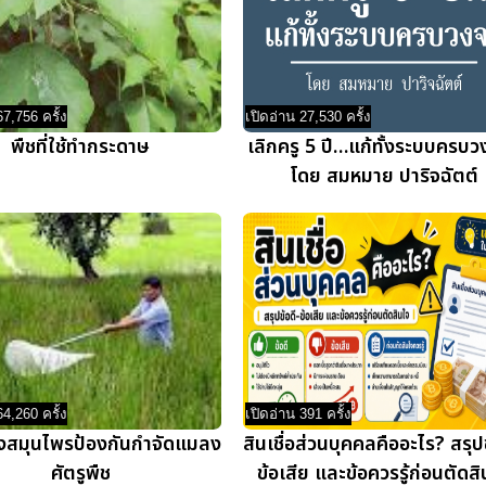
67,756 ครั้ง
เปิดอ่าน 27,530 ครั้ง
พืชที่ใช้ทำกระดาษ
เลิกครู 5 ปี…แก้ทั้งระบบครบว
โดย สมหมาย ปาริจฉัตต์
64,260 ครั้ง
เปิดอ่าน 391 ครั้ง
งสมุนไพรป้องกันกำจัดแมลง
สินเชื่อส่วนบุคคลคืออะไร? สรุปข
ศัตรูพืช
ข้อเสีย และข้อควรรู้ก่อนตัดส