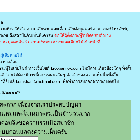
ูล
ามที่ก่อให้เกิดความเสียหายและเสื่อมเสียต่อบุคคลที่สาม, เบอร์โทรศัพท์,
ะทบถึงสถาบันอันเป็นที่เคารพ
ขอให้ผู้ตั้งกระทู้รับผิดชอบตัวเอง
่อบุคคลอื่น ทีมงานพร้อมจะส่งรายละเอียดให้เจ้าหน้าที่
ู้เสียหายได้
และทางอ้อม
ระทู้ในเว็บไซต์ ทางเว็บไซต์ kroobannok.com ไม่มีส่วนเกี่ยวข้องใดๆ ทั้งสิ้น
ี โดยไม่ต้องมีการชี้แจงเหตุผลใดๆ ต่อเจ้าของความเห็นนั้นทั้งสิ้น
ที่อีเมล์
kornkham@hotmail.com
เพื่อทำการลบออกจากระบบต่อไป
 พ.ศ.๒๕๕๐
**
สะดวก เนื่องจากเราประสบปัญหา
หมิ่นเหม่และไม่เหมาะสมเป็นจำนวนมาก
คอมจึงขอความร่วมมือสมาชิก
่ระบบก่อนแสดงความเห็นครับ