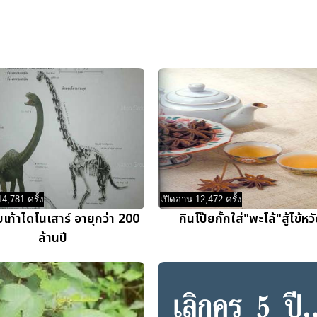
14,781 ครั้ง
เปิดอ่าน 12,472 ครั้ง
ท้าไดโนเสาร์ อายุกว่า 200
กินโป๊ยกั้กใส่"พะโล้"สู้ไข้หว
ล้านปี