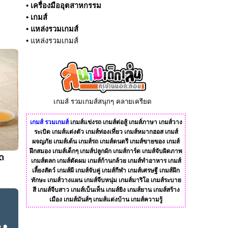
•
เครื่องมืออุตสาหกรรม
•
เกมส์
•
แหล่งรวมเกมส์
•
แหล่งรวมเกมส์
เกมส์ รวมเกมส์สนุกๆ คลายเครียด
เกมส์
รวมเกมส์
เกมส์แข่งรถ
เกมส์ต่อสู้
เกมส์ภาษา
เกมส์วาง
ระเบิด
เกมส์แต่งตัว
เกมส์ท่องเที่ยว
เกมส์หมากฮอส
เกมส์
ผจญภัย
เกมส์เต้น
เกมส์รถ
เกมส์ดนตรี
เกมส์ขายของ
เกมส์
ฝึกสมอง
เกมส์เด็กๆ
เกมส์ปลูกผัก
เกมส์การ์ด
เกมส์จับผิดภาพ
ัด
เกมส์ตลก
เกมส์ตัดผม
เกมส์ก้านกล้วย
เกมส์ทําอาหาร
เกมส์
เลี้ยงสัตว์
เกมส์ผี
เกมส์จับคู่
เกมส์กีฬา
เกมส์เศรษฐี
เกมส์ฝึก
ทักษะ
เกมส์วางแผน
เกมส์จีบหนุ่ม
เกมส์มาริโอ
เกมส์ระบาย
สี
เกมส์จีบสาว
เกมส์เบ็นเท็น
เกมส์ยิง
เกมส์ยาน
เกมส์สร้าง
เมือง
เกมส์มันส์ๆ
เกมส์แต่งบ้าน
เกมส์ความรู้