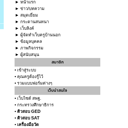
►
หน้าแรก
►
ข่าว/บทความ
►
สมุดเยี่ยม
►
กระดานสนทนา
►
เว็บลิงค์
►
ผู้จัดทำเว็บครูบ้านนอก
►
ข้อมูลบุคคล
►
ภาพกิจกรรม
►
ผู้สนับสนุน
สมาชิก
•
เข้าสู่ระบบ
•
คุณครูต้องรู้ไว้
•
รวมแบบฟอร์มต่างๆ
เว็บน่าสนใจ
•
เว็บไซต์ สพฐ.
•
กระทรวงศึกษาธิการ
•
ติวสอบ GED
•
ติวสอบ SAT
•
เครื่องมือวัด