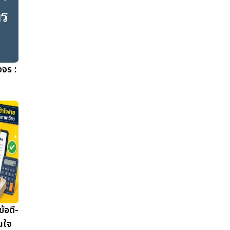
งจร :
้อดี-
ินใจ