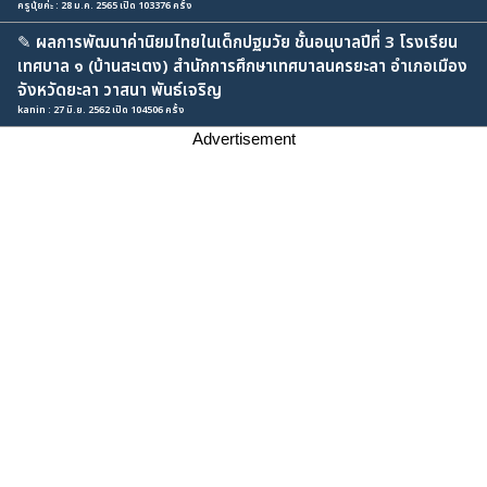
ครูนุ้ยค่ะ : 28 ม.ค. 2565 เปิด 103376 ครั้ง
✎
ผลการพัฒนาค่านิยมไทยในเด็กปฐมวัย ชั้นอนุบาลปีที่ 3 โรงเรียน
เทศบาล ๑ (บ้านสะเตง) สำนักการศึกษาเทศบาลนครยะลา อำเภอเมือง
จังหวัดยะลา วาสนา พันธ์เจริญ
kanin : 27 มิ.ย. 2562 เปิด 104506 ครั้ง
Advertisement