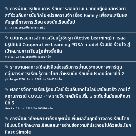
✎
การพัฒนารูปแบบการเรียนการสอนตามแนวทฤษฎีคอนสตรัคติวิ
สต์ร่วมกับการบันทึกในหน่วยความจำ เรื่อง Family เพื่อส่งเสริมผล
สัมฤทธิ์ทางการเรียน ของนักเรียนชั้นป
ปู : 13 ส.ค. 2562 เปิด 104547 ครั้ง
✎
นวัตกรรมการจัดการเรียนรู้เชิงรุก (Active Learning) การสอ
นรูปเเบบ Cooperative Learning PDSA model ร่วมมือ ร่วมใจ สู่
เป้าหมายการเรียนรู้อย่างยั่งยืน
maica : 23 ส.ค. 2568 เปิด 98592 ครั้ง
✎
รายงานผลการใช้หนังสือส่งเสริมการอ่านประกอบภาพการ์ตูน
กลุ่มสาระการเรียนรู้ภาษาไทย สำหรับนักเรียนชั้นประถมศึกษาปีที่ 2
pitchaypa9236 : 9 ก.ค. 2562 เปิด 104352 ครั้ง
✎
ผลการจัดการเรียนรู้ออนไลน์ ร่วมกับเทคโนโลยีเสมือนจริง ภายใต้
สถานการณ์ COVID -19 รายวิชาเคมีเพิ่มเติ่ม 3 ระดับชั้นมัธยมศึกษา
ปีที่ 5
ต้นหลิว : 31 ต.ค. 2564 เปิด 103896 ครั้ง
✎
การพัฒนาทักษะภาษาอังกฤษเพื่อเพิ่มผลสัมฤทธ์ทางการเรียนโดย
ใช้แบบฝึกทักษะการเขียนและการอ่านข้อความที่ประกอบไปด้วยประโยค
Past Simple