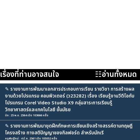
เรื่องที่ท่านอาจสนใจ
☷อ่านทั้งหมด
✎
รายงานการพัฒนาเอกสารประกอบการเรียน รายวิชา การสร้างผล
งานด้วยโปรแกรม คอมพิวเตอร์ (ว23282) เรื่อง เรียนรู้งานวีดีโอกับ
โปรแกรม Corel Video Studio X9 กลุ่มสาระการเรียนรู้
วิทยาศาสตร์และเทคโนโลยี ชั้นมัธย
นิง : 25 พ.ย. 2564 เปิด 103666 ครั้ง
✎
รายงานการพัฒนาชุดฝึกทักษะการเขียนเชิงสร้างสรรค์ตามทฤษฎี
โครงสร้าง ทางสติปัญญาของกิลฟอร์ด สำหรับนักเรี
ครูพันธุ์ใหม่ : 4 มี.ค. 2561 เปิด 105052 ครั้ง