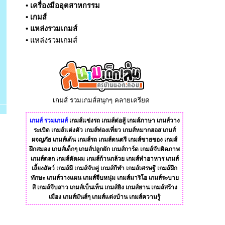
•
เครื่องมืออุตสาหกรรม
•
เกมส์
•
แหล่งรวมเกมส์
•
แหล่งรวมเกมส์
เกมส์ รวมเกมส์สนุกๆ คลายเครียด
เกมส์
รวมเกมส์
เกมส์แข่งรถ
เกมส์ต่อสู้
เกมส์ภาษา
เกมส์วาง
ระเบิด
เกมส์แต่งตัว
เกมส์ท่องเที่ยว
เกมส์หมากฮอส
เกมส์
ผจญภัย
เกมส์เต้น
เกมส์รถ
เกมส์ดนตรี
เกมส์ขายของ
เกมส์
ฝึกสมอง
เกมส์เด็กๆ
เกมส์ปลูกผัก
เกมส์การ์ด
เกมส์จับผิดภาพ
เกมส์ตลก
เกมส์ตัดผม
เกมส์ก้านกล้วย
เกมส์ทําอาหาร
เกมส์
เลี้ยงสัตว์
เกมส์ผี
เกมส์จับคู่
เกมส์กีฬา
เกมส์เศรษฐี
เกมส์ฝึก
ทักษะ
เกมส์วางแผน
เกมส์จีบหนุ่ม
เกมส์มาริโอ
เกมส์ระบาย
สี
เกมส์จีบสาว
เกมส์เบ็นเท็น
เกมส์ยิง
เกมส์ยาน
เกมส์สร้าง
เมือง
เกมส์มันส์ๆ
เกมส์แต่งบ้าน
เกมส์ความรู้