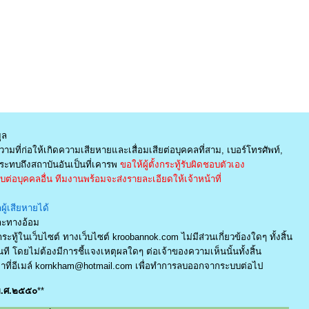
ูล
ามที่ก่อให้เกิดความเสียหายและเสื่อมเสียต่อบุคคลที่สาม, เบอร์โทรศัพท์,
ะทบถึงสถาบันอันเป็นที่เคารพ
ขอให้ผู้ตั้งกระทู้รับผิดชอบตัวเอง
่อบุคคลอื่น ทีมงานพร้อมจะส่งรายละเอียดให้เจ้าหน้าที่
ู้เสียหายได้
และทางอ้อม
ระทู้ในเว็บไซต์ ทางเว็บไซต์ kroobannok.com ไม่มีส่วนเกี่ยวข้องใดๆ ทั้งสิ้น
ี โดยไม่ต้องมีการชี้แจงเหตุผลใดๆ ต่อเจ้าของความเห็นนั้นทั้งสิ้น
ที่อีเมล์
kornkham@hotmail.com
เพื่อทำการลบออกจากระบบต่อไป
 พ.ศ.๒๕๕๐
**