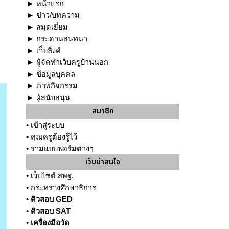
►
หน้าแรก
►
ข่าว/บทความ
►
สมุดเยี่ยม
►
กระดานสนทนา
►
เว็บลิงค์
►
ผู้จัดทำเว็บครูบ้านนอก
►
ข้อมูลบุคคล
►
ภาพกิจกรรม
►
ผู้สนับสนุน
สมาชิก
•
เข้าสู่ระบบ
•
คุณครูต้องรู้ไว้
•
รวมแบบฟอร์มต่างๆ
เว็บน่าสนใจ
•
เว็บไซต์ สพฐ.
•
กระทรวงศึกษาธิการ
•
ติวสอบ GED
•
ติวสอบ SAT
•
เครื่องมือวัด