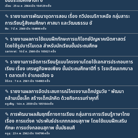
ชั้นประถมศึกษาปีที่ 6
เดือน : 25 เม.ย. 2564 เปิด 104129 ครั้ง
✎
รายงานการพัฒนาชุดการสอน เรื่อง ทวีปอเมริกาเหนือ กลุ่มสาระ
การเรียนรู้สังคมศึกษา ศาสนา และวัฒนธรรม ชั
พิน : 7 มี.ค. 2560 เปิด 104890 ครั้ง
✎
รายงานผลการใช้แบบฝึกทักษะการแก้โจทย์ปัญหาคณิตศาสตร์
โดยใช้รูปบาร์โมเดล สำหรับนักเรียนชั้นประถมศึกษ
sarinrat : 10 มี.ค. 2560 เปิด 105021 ครั้ง
✎
รายงานการจัดการเรียนรู้แบบโครงงานโดยใช้เอกสารประกอบการ
เรียน เรื่อง เศรษฐกิจพอเพียง ชั้นประถมศึกษาปีที่ 5 โรงเรียนเทศบาล
1 ตลาดเก่า อำเภอเมือง จ
สิริกร : 7 ส.ค. 2561 เปิด 104983 ครั้ง
✎
รายงานผลการจัดประสบการณ์โครงงานเด็กปฐมวัย “ พัฒนา
กล้ามเนื้อเล็ก สร้างเด็กนักคิด ด้วยกิจกรรมทำคุกกี้
ครูเพ็ญ : 14 ก.ค. 2559 เปิด 105104 ครั้ง
✎
การพัฒนาผลสัมฤทธิ์ทางการเรียน กลุ่มสาระการเรียนรู้ภาษาไทย
เรื่อง การแต่งค าประพันธ์ประเภทกลอนสุภาพ โดยใช้แบบฝึกเสริม
ทักษะ การแต่งกลอนสุภาพ ชั้นมัธยมศึ
ครูยุ : 23 ก.พ. 2562 เปิด 104798 ครั้ง