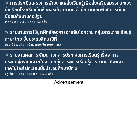
✎
การประเมินโครงการพัฒนาแหล่งเรียนรู้เพื่อส่งเสริมสมรรถนะของ
นักเรียนโรงเรียนวัดห้วยจรเข้วิทยาคม สำนักงานเขตพื้นที่การศึกษา
มัธยมศึกษานครปฐม
อาย : 4 พ.ย. 2565 เปิด 103249 ครั้ง
✎
รายงานการใช้ชุดฝึกทักษะการอ่านจับใจความ กลุ่มสาระการเรียนรู้
ภาษาไทย ชั้นประถมศึกษาปีที่
พรรณี ช่วยแท่น : 4 มี.ค. 2560 เปิด 105011 ครั้ง
✎
รายงานผลการพัฒนาเอกสารประกอบการเรียนรู้ เรื่อง การ
ประดิษฐ์กระทงจากใบลาน กลุ่มสาระการเรียนรู้การงานอาชีพและ
เทคโนโลยี นักเรียนชั้นประถมศึกษาปีที่ 5
ครูเจี๊ยบ : 30 ธ.ค. 2561 เปิด 105258 ครั้ง
Advertisement