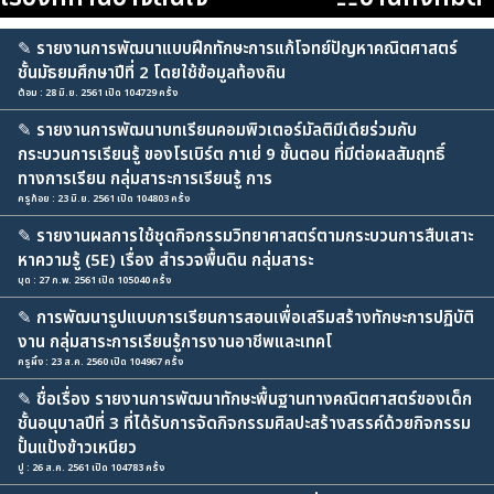
✎
รายงานการพัฒนาแบบฝึกทักษะการแก้โจทย์ปัญหาคณิตศาสตร์
ชั้นมัธยมศึกษาปีที่ 2 โดยใช้ข้อมูลท้องถิน
ต้อม : 28 มิ.ย. 2561 เปิด 104729 ครั้ง
✎
รายงานการพัฒนาบทเรียนคอมพิวเตอร์มัลติมีเดียร่วมกับ
กระบวนการเรียนรู้ ของโรเบิร์ต กาเย่ 9 ขั้นตอน ที่มีต่อผลสัมฤทธิ์
ทางการเรียน กลุ่มสาระการเรียนรู้ การ
ครูก้อย : 23 มิ.ย. 2561 เปิด 104803 ครั้ง
✎
รายงานผลการใช้ชุดกิจกรรมวิทยาศาสตร์ตามกระบวนการสืบเสาะ
หาความรู้ (5E) เรื่อง สำรวจพื้นดิน กลุ่มสาระ
บุด : 27 ก.พ. 2561 เปิด 105040 ครั้ง
✎
การพัฒนารูปแบบการเรียนการสอนเพื่อเสริมสร้างทักษะการปฏิบัติ
งาน กลุ่มสาระการเรียนรู้การงานอาชีพและเทคโ
ครูผึ้ง : 23 ส.ค. 2560 เปิด 104967 ครั้ง
✎
ชื่อเรื่อง รายงานการพัฒนาทักษะพื้นฐานทางคณิตศาสตร์ของเด็ก
ชั้นอนุบาลปีที่ 3 ที่ได้รับการจัดกิจกรรมศิลปะสร้างสรรค์ด้วยกิจกรรม
ปั้นแป้งข้าวเหนียว
ปู : 26 ส.ค. 2561 เปิด 104783 ครั้ง