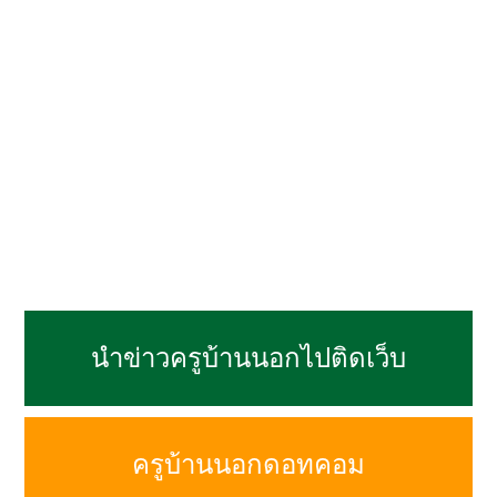
นำข่าวครูบ้านนอกไปติดเว็บ
ครูบ้านนอกดอทคอม