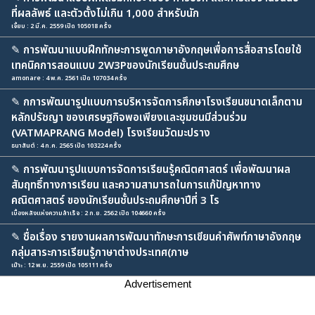
ที่ผลลัพธ์ และตัวตั้งไม่เกิน 1,000 สำหรับนัก
เจี้ยบ : 2 มี.ค. 2559 เปิด 105018 ครั้ง
✎
การพัฒนาแบบฝึกทักษะการพูดภาษาอังกฤษเพื่อการสื่อสารโดยใช้
เทคนิคการสอนแบบ 2W3Pของนักเรียนชั้นประถมศึกษ
amonare : 4 พ.ค. 2561 เปิด 107034 ครั้ง
✎
กการพัฒนารูปแบบการบริหารจัดการศึกษาโรงเรียนขนาดเล็กตาม
หลักปรัชญา ของเศรษฐกิจพอเพียงและชุมชนมีส่วนร่วม
(VATMAPRANG Model) โรงเรียนวัดมะปราง
ธนาสันต์ : 4 ก.ค. 2565 เปิด 103224 ครั้ง
✎
การพัฒนารูปแบบการจัดการเรียนรู้คณิตศาสตร์ เพื่อพัฒนาผล
สัมฤทธิ์ทางการเรียน และความสามารถในการแก้ปัญหาทาง
คณิตศาสตร์ ของนักเรียนชั้นประถมศึกษาปีที่ 3 โร
เบื้องหลังแห่งความสำเร็จ : 2 ก.ย. 2562 เปิด 104660 ครั้ง
✎
ชื่อเรื่อง รายงานผลการพัฒนาทักษะการเขียนคำศัพท์ภาษาอังกฤษ
กลุ่มสาระการเรียนรู้ภาษาต่างประเทศ(ภาษ
เม๊าะ : 12 พ.ย. 2559 เปิด 105111 ครั้ง
Advertisement