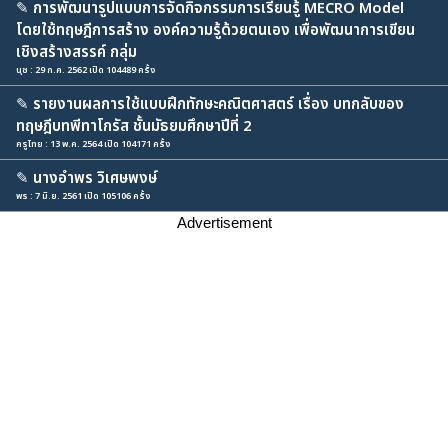
✎
การพัฒนารูปแบบการจัดกิจกรรมการเรียนรู้ MECRO Model
โดยใช้ทฤษฎีการสร้าง องค์ความรู้ด้วยตนเอง เพื่อพัฒนาการเขียน
เชิงสร้างสรรค์ กลุ่ม
นุช : 29 ก.ค. 2562 เปิด 104489 ครั้ง
✎
รายงานผลการใช้แบบฝึกทักษะคณิตศาสตร์ เรื่อง บทกลับของ
ทฤษฎีบทพีทาโกรัส ชั้นมัธยมศึกษาปีที่ 2
ครูไทย : 13 พ.ค. 2564 เปิด 104171 ครั้ง
✎
นางอำพร วิเศษพงษ์
พร : 7 มิ.ย. 2561 เปิด 105106 ครั้ง
Advertisement