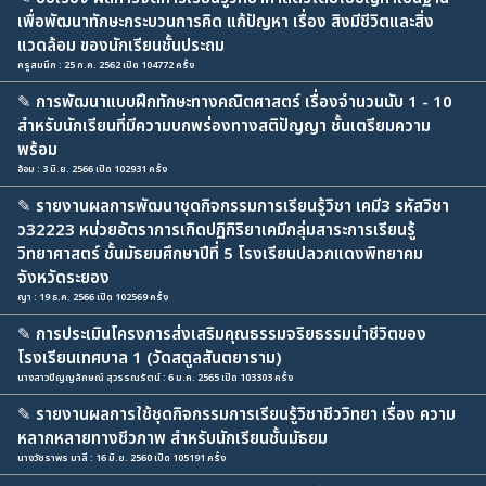
เพื่อพัฒนาทักษะกระบวนการคิด แก้ปัญหา เรื่อง สิงมีชีวิตและสิ่ง
แวดล้อม ของนักเรียนชั้นประถม
ครูสมนึก : 25 ก.ค. 2562 เปิด 104772 ครั้ง
✎
การพัฒนาแบบฝึกทักษะทางคณิตศาสตร์ เรื่องจำนวนนับ 1 - 10
สำหรับนักเรียนที่มีความบกพร่องทางสติปัญญา ชั้นเตรียมความ
พร้อม
อ้อม : 3 มิ.ย. 2566 เปิด 102931 ครั้ง
✎
รายงานผลการพัฒนาชุดกิจกรรมการเรียนรู้วิชา เคมี3 รหัสวิชา
ว32223 หน่วยอัตราการเกิดปฏิกิริยาเคมีกลุ่มสาระการเรียนรู้
วิทยาศาสตร์ ชั้นมัธยมศึกษาปีที่ 5 โรงเรียนปลวกแดงพิทยาคม
จังหวัดระยอง
ญา : 19 ธ.ค. 2566 เปิด 102569 ครั้ง
✎
การประเมินโครงการส่งเสริมคุณธรรมจริยธรรมนำชีวิตของ
โรงเรียนเทศบาล 1 (วัดสตูลสันตยาราม)
นางสาวปัญญลักษณ์ สุวรรณรัตน์ : 6 ม.ค. 2565 เปิด 103303 ครั้ง
✎
รายงานผลการใช้ชุดกิจกรรมการเรียนรู้วิชาชีววิทยา เรื่อง ความ
หลากหลายทางชีวภาพ สำหรับนักเรียนชั้นมัธยม
นางวัชราพร มาลี : 16 มิ.ย. 2560 เปิด 105191 ครั้ง