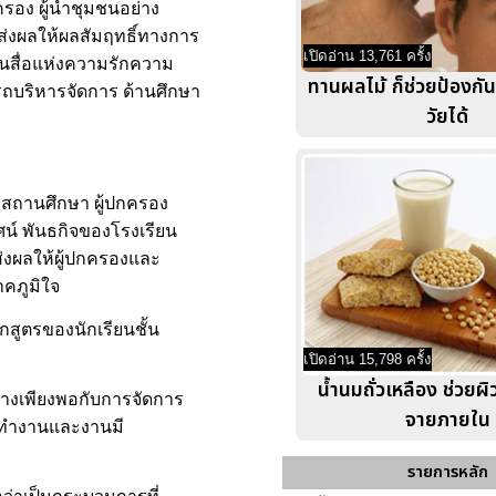
ครอง ผู้นำชุมชนอย่าง
จส่งผลให้ผลสัมฤทธิ์ทางการ
เปิดอ่าน 13,761 ครั้ง
ป็นสื่อแห่งความรักความ
ทานผลไม้ ก็ช่วยป้องกั
รถบริหารจัดการ ด้านศึกษา
วัยได้
ารสถานศึกษา ผู้ปกครอง
ศน์ พันธกิจของโรงเรียน
่งผลให้ผู้ปกครองและ
คภูมิใจ
สูตรของนักเรียนชั้น
เปิดอ่าน 15,798 ครั้ง
น้ำนมถั่วเหลือง ช่วยผิ
ย่างเพียงพอกับการจัดการ
จายภายใน
ารทำงานและงานมี
รายการหลัก