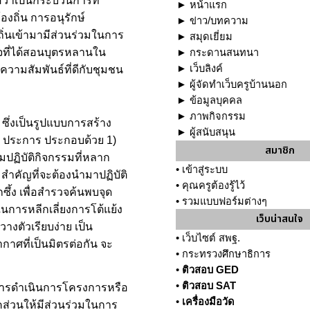
ว่าเป็นกระบวนการที่
►
หน้าแรก
งถิ่น การอนุรักษ์
►
ข่าว/บทความ
ิ่นเข้ามามีส่วนร่วมในการ
►
สมุดเยี่ยม
ใจที่ได้สอนบุตรหลานใน
►
กระดานสนทนา
►
เว็บลิงค์
วามสัมพันธ์ที่ดีกับชุมชน
►
ผู้จัดทำเว็บครูบ้านนอก
►
ข้อมูลบุคคล
►
ภาพกิจกรรม
ซึ่งเป็นรูปแบบการสร้าง
►
ผู้สนับสนุน
 7 ประการ ประกอบด้วย 1)
สมาชิก
มปฏิบัติกิจกรรมที่หลาก
•
เข้าสู่ระบบ
ำคัญที่จะต้องนำมาปฏิบัติ
•
คุณครูต้องรู้ไว้
ึ้ง เพื่อสำรวจค้นพบจุด
•
รวมแบบฟอร์มต่างๆ
ในการหลีกเลี่ยงการโต้แย้ง
เว็บน่าสนใจ
งตัวเรียบง่าย เป็น
•
เว็บไซต์ สพฐ.
าศที่เป็นมิตรต่อกัน จะ
•
กระทรวงศึกษาธิการ
•
ติวสอบ GED
•
ติวสอบ SAT
งการดำเนินการโครงการหรือ
•
เครื่องมือวัด
คส่วนให้มีส่วนร่วมในการ