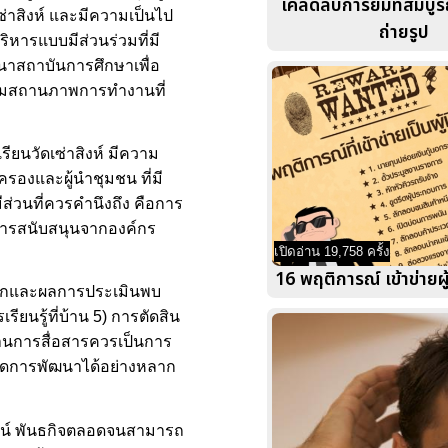
เคล็ดลับการยิ้มที่สมบ
่าสิงห์ และมีความเป็นไป
ถ่ายรูป
หารแบบมีส่วนร่วมที่มี
นาสถาบันการศึกษาเพื่อ
ตามสถานภาพการทำงานที่
ยนวัดเซ่าสิงห์ มีความ
องและผู้นำชุมชน ที่มี
ีส่วนที่ควรคำนึงถึง คือการ
ารสนับสนุนจากองค์กร
เปิดอ่าน 19,758 ครั้ง
16 พฤติการณ์ เข้าข่ายผู
บมากและผลการประเมินพบ
ยนรู้ที่บ้าน 5) การตัดสิน
้านการสื่อสารควรเป็นการ
ดการพัฒนาได้อย่างหลาก
ัศน์ พันธกิจตลอดจนสามารถ