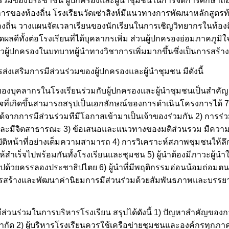
่วนร่วมของประชาชน ผู้ปกครองและผู้นำชุมชนในการจัดการศึกษาถือ
องท้องถิ่น โรงเรียนวัดเซ่าสิงห์มีแนวทางการพัฒนาหลักสูตรท้อ
งถิ่น วางแผนจัดเวลาเรียนของนักเรียนในการเชิญวิทยากรในท้องถ
ลดีทั้งต่อโรงเรียนที่ได้บุคลากรเพิ่ม ส่วนผู้ปกครองย่อมภาคภูมิ
ผู้ปกครองในบทบาทผู้นำทางวิชาการเพิ่มมากขึ้นซึ่งเป็นการสร้างค
ส่งเสริมการมีส่วนร่วมของผู้ปกครองและผู้นำชุมชน มีดังนี้
วมของบุคลากรในโรงเรียนร่วมกับผู้ปกครองและผู้นำชุมชนเป็นสำคัญ 
เร็จที่เกิดขึ้นสามารถสรุปเป็นเอกลักษณ์ของการดำเนินโครงการได้
จากการมีส่วนร่วมทีมีโอกาสเข้ามาเป็นเจ้าของร่วมกัน 2) การร่ว
และมีจิตสาธารณะ 3) ข้อเสนอและแนวทางของมติส่วนรวม มีความส
ัติหน้าที่อย่างเต็มความสามารถ 4) การวิเคราะห์สภาพชุมชนให้ลึกซ
้สำเร็จไปพร้อมกันทั้งโรงเรียนและชุมชน 5) ผู้นำต้องมีภาวะผู้นำ
ุปด้วยครรลองประชาธิปไตย 6) ผู้นำที่มีพฤติกรรมอ่อนน้อมถ่อมตนวา
รสร้างและพัฒนาค่านิยมการมีส่วนร่วมด้วยสัมพันธภาพและบรรยาก
ีส่วนร่วมในการบริหารโรงเรียน สรุปได้ดังนี้ 1) ปัญหาสำคัญขอ
ำกัด 2) ผู้บริหารโรงเรียนควรใช้เครือข่ายชุมชนและองค์กรทุกภา