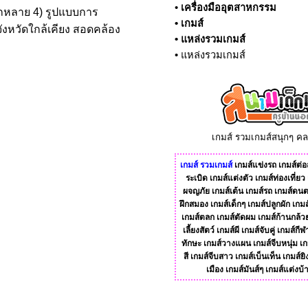
•
เครื่องมืออุตสาหกรรม
ากหลาย 4) รูปแบบการ
•
เกมส์
ังหวัดใกล้เคียง สอดคล้อง
•
แหล่งรวมเกมส์
•
แหล่งรวมเกมส์
เกมส์ รวมเกมส์สนุกๆ ค
เกมส์
รวมเกมส์
เกมส์แข่งรถ
เกมส์ต่อส
ระเบิด
เกมส์แต่งตัว
เกมส์ท่องเที่ยว
ผจญภัย
เกมส์เต้น
เกมส์รถ
เกมส์ดนต
ฝึกสมอง
เกมส์เด็กๆ
เกมส์ปลูกผัก
เกมส
เกมส์ตลก
เกมส์ตัดผม
เกมส์ก้านกล้ว
เลี้ยงสัตว์
เกมส์ผี
เกมส์จับคู่
เกมส์กีฬ
ทักษะ
เกมส์วางแผน
เกมส์จีบหนุ่ม
เก
สี
เกมส์จีบสาว
เกมส์เบ็นเท็น
เกมส์ยิ
เมือง
เกมส์มันส์ๆ
เกมส์แต่งบ้