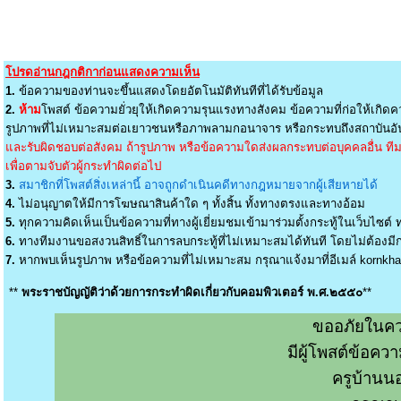
โปรดอ่านกฎกติกาก่อนแสดงความเห็น
1.
ข้อความของท่านจะขึ้นแสดงโดยอัตโนมัติทันทีที่ได้รับข้อมูล
2.
ห้าม
โพสต์ ข้อความยั่วยุให้เกิดความรุนแรงทางสังคม ข้อความที่ก่อให้เกิดค
รูปภาพที่ไม่เหมาะสมต่อเยาวชนหรือภาพลามกอนาจาร หรือกระทบถึงสถาบันอัน
และรับผิดชอบต่อสังคม ถ้ารูปภาพ หรือข้อความใดส่งผลกระทบต่อบุคคลอื่น ทีมง
เพื่อตามจับตัวผู้กระทำผิดต่อไป
3.
สมาชิกที่โพสต์สิ่งเหล่านี้ อาจถูกดำเนินคดีทางกฎหมายจากผู้เสียหายได้
4.
ไม่อนุญาตให้มีการโฆษณาสินค้าใด ๆ ทั้งสิ้น ทั้งทางตรงและทางอ้อม
5.
ทุกความคิดเห็นเป็นข้อความที่ทางผู้เยี่ยมชมเข้ามาร่วมตั้งกระทู้ในเว็บไซต์ ท
6.
ทางทีมงานขอสงวนสิทธิ์ในการลบกระทู้ที่ไม่เหมาะสมได้ทันที โดยไม่ต้องมีกา
7.
หากพบเห็นรูปภาพ หรือข้อความที่ไม่เหมาะสม กรุณาแจ้งมาที่อีเมล์
kornkh
**
พระราชบัญญัติว่าด้วยการกระทำผิดเกี่ยวกับคอมพิวเตอร์ พ.ศ.๒๕๕๐
**
ขออภัยในคว
มีผู้โพสต์ข้อค
ครูบ้านน