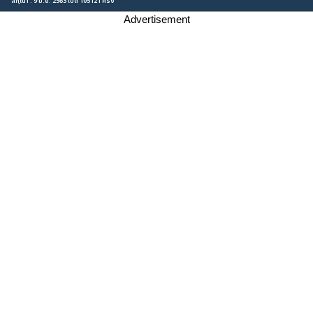
สกุณา : 9 มิ.ย. 2563 เปิด 105121 ครั้ง
Advertisement