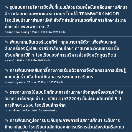
✎
รูปแบบการบริหารเชิงพื้นที่แบบมีส่วนร่วมเพื่อขับเคลื่อนสถานศึกษา
สีขาวปลอดยาเสพติดและอบายมุข โดยใช้ TEAMWORK MODEL
โรงเรียนบ้านท่าข้ามสามัคคี สังกัดสำนักงานเชตพื้นที่การศึกษาประถม
ศึกษากำแพงเพชร เขต 2
สุรสิทธิ์ รอดประเสริฐ : 29 ม.ค. 2568 เปิด 99793 ครั้ง
✎
พัฒนาเกมอินเตอร์แอคทีฟ "กฎหมายใกล้ตัว" เพื่อพัฒนาผล
สัมฤทธิ์ของผู้เรียน รายวิชาสังคมศึกษา ศาสนาและวัฒนธรรม ชั้น
มัธยมศึกษาปีที่ 1 โรงเรียนองค์การบริหารส่วนจังหวัดอุตรดิตถ์
ครูสรณ์ : 19 มิ.ย. 2568 เปิด 98685 ครั้ง
✎
การพัฒนาผลสัมฤทธิ์ทางการเรียนด้วยการจัดกิจกรรมการเรียนรู้
แบบกลุ่มร่วมมือ โดยใช้เอกสารประกอบการเรียนร
สมพงค์ บุญส่งศรี : 25 เม.ย. 2559 เปิด 105055 ครั้ง
✎
รายงานการใช้แบบฝึกทักษะการอ่านภาษาอังกฤษเพื่อความเข้าใจ
วิชาภาษาอังกฤษ อ่าน – เขียน 4 (อ32204) ชั้นมัธยมศึกษาปีที่ 5 ปี
การศึกษา 2560 โรงเรียนจักรคำค
เยาวภา คำสม : 16 มิ.ย. 2561 เปิด 104895 ครั้ง
✎
การพัฒนาคู่มือการประกันคุณภาพภายในสถานศึกษา ระดับการ
ศึกษาปฐมวัย โรงเรียนในสังกัดองค์การบริหารส่วนจังหวัดศรีสะเกษ