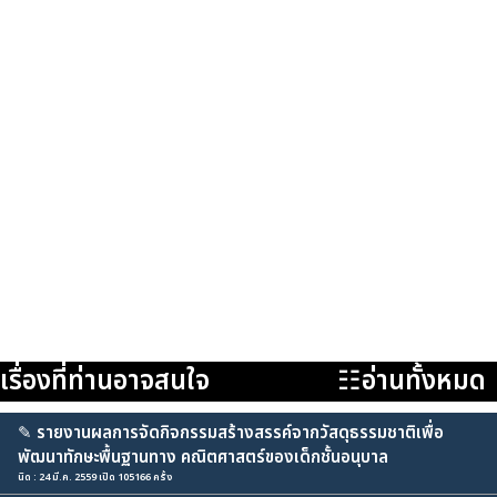
เรื่องที่ท่านอาจสนใจ
☷อ่านทั้งหมด
✎
รายงานผลการจัดกิจกรรมสร้างสรรค์จากวัสดุธรรมชาติเพื่อ
พัฒนาทักษะพื้นฐานทาง คณิตศาสตร์ของเด็กชั้นอนุบาล
นิด : 24 มี.ค. 2559 เปิด 105166 ครั้ง