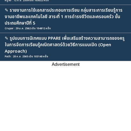
ครูจิ๊บ : 12 ก.ย. 2559 เปิด 105022 ครั้ง
✎
รายงานการใช้เอกสารประกอบการเรียน กลุ่มสาระการเรียนรู้การ
งานอาชีพและเทคโนโลยี สาระที่ 1 การดำรงชีวิตและครอบครัว ชั้น
ประถมศึกษาปีที่ 5
Crupor : 29 ม.ค. 2562 เปิด 104812 ครั้ง
✎
รูปแบบการนิเทศแบบ PPARE เพื่อเสริมสร้างความสามารถของครู
ในการจัดการเรียนรู้คณิตศาสตร์ด้วยวิธีการแบบเปิด (Open
Approach)
Path : 20 ก.ย. 2565 เปิด 103140 ครั้ง
Advertisement