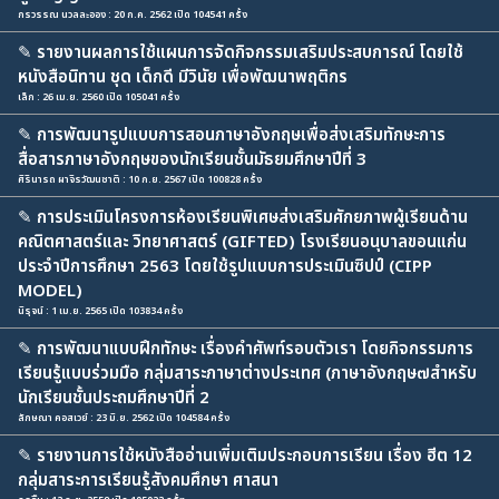
กรวรรณ นวลละออง : 20 ก.ค. 2562 เปิด 104541 ครั้ง
✎
รายงานผลการใช้แผนการจัดกิจกรรมเสริมประสบการณ์ โดยใช้
หนังสือนิทาน ชุด เด็กดี มีวินัย เพื่อพัฒนาพฤติกร
เล็ก : 26 เม.ย. 2560 เปิด 105041 ครั้ง
✎
การพัฒนารูปแบบการสอนภาษาอังกฤษเพื่อส่งเสริมทักษะการ
สื่อสารภาษาอังกฤษของนักเรียนชั้นมัธยมศึกษาปีที่ 3
ศิรินารถ ผาจิรวัฒนชาติ : 10 ก.ย. 2567 เปิด 100828 ครั้ง
✎
การประเมินโครงการห้องเรียนพิเศษส่งเสริมศักยภาพผู้เรียนด้าน
คณิตศาสตร์และ วิทยาศาสตร์ (GIFTED) โรงเรียนอนุบาลขอนแก่น
ประจำปีการศึกษา 2563 โดยใช้รูปแบบการประเมินซิปป์ (CIPP
MODEL)
นิรุจน์ : 1 เม.ย. 2565 เปิด 103834 ครั้ง
✎
การพัฒนาแบบฝึกทักษะ เรื่องคำศัพท์รอบตัวเรา โดยกิจกรรมการ
เรียนรู้แบบร่วมมือ กลุ่มสาระภาษาต่างประเทศ (ภาษาอังกฤษ๗สำหรับ
นักเรียนชั้นประถมศึกษาปีที่ 2
ลักษณา คอสเวย์ : 23 มิ.ย. 2562 เปิด 104584 ครั้ง
✎
รายงานการใช้หนังสืออ่านเพิ่มเติมประกอบการเรียน เรื่อง ฮีต 12
กลุ่มสาระการเรียนรู้สังคมศึกษา ศาสนา