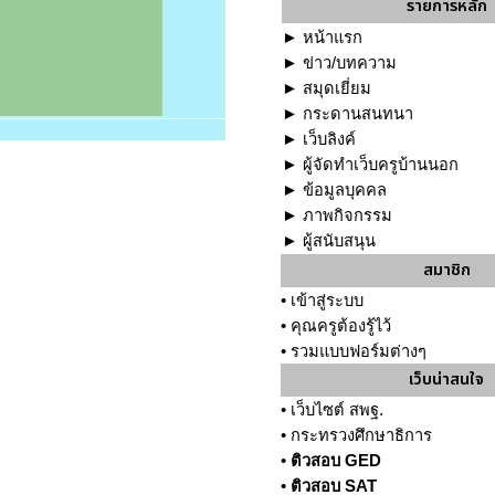
รายการหลัก
►
หน้าแรก
►
ข่าว/บทความ
►
สมุดเยี่ยม
►
กระดานสนทนา
►
เว็บลิงค์
►
ผู้จัดทำเว็บครูบ้านนอก
►
ข้อมูลบุคคล
►
ภาพกิจกรรม
►
ผู้สนับสนุน
สมาชิก
•
เข้าสู่ระบบ
•
คุณครูต้องรู้ไว้
•
รวมแบบฟอร์มต่างๆ
เว็บน่าสนใจ
•
เว็บไซต์ สพฐ.
•
กระทรวงศึกษาธิการ
•
ติวสอบ GED
•
ติวสอบ SAT