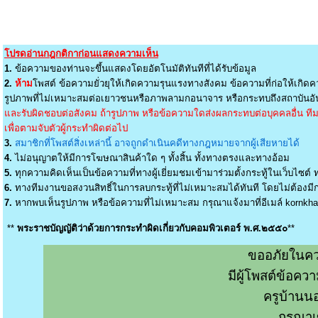
โปรดอ่านกฎกติกาก่อนแสดงความเห็น
1.
ข้อความของท่านจะขึ้นแสดงโดยอัตโนมัติทันทีที่ได้รับข้อมูล
2.
ห้าม
โพสต์ ข้อความยั่วยุให้เกิดความรุนแรงทางสังคม ข้อความที่ก่อให้เกิดค
รูปภาพที่ไม่เหมาะสมต่อเยาวชนหรือภาพลามกอนาจาร หรือกระทบถึงสถาบันอัน
และรับผิดชอบต่อสังคม ถ้ารูปภาพ หรือข้อความใดส่งผลกระทบต่อบุคคลอื่น ทีมง
เพื่อตามจับตัวผู้กระทำผิดต่อไป
3.
สมาชิกที่โพสต์สิ่งเหล่านี้ อาจถูกดำเนินคดีทางกฎหมายจากผู้เสียหายได้
4.
ไม่อนุญาตให้มีการโฆษณาสินค้าใด ๆ ทั้งสิ้น ทั้งทางตรงและทางอ้อม
5.
ทุกความคิดเห็นเป็นข้อความที่ทางผู้เยี่ยมชมเข้ามาร่วมตั้งกระทู้ในเว็บไซต์ ท
6.
ทางทีมงานขอสงวนสิทธิ์ในการลบกระทู้ที่ไม่เหมาะสมได้ทันที โดยไม่ต้องมีกา
7.
หากพบเห็นรูปภาพ หรือข้อความที่ไม่เหมาะสม กรุณาแจ้งมาที่อีเมล์
kornkh
**
พระราชบัญญัติว่าด้วยการกระทำผิดเกี่ยวกับคอมพิวเตอร์ พ.ศ.๒๕๕๐
**
ขออภัยในคว
มีผู้โพสต์ข้อค
ครูบ้านน
กรุณาเ