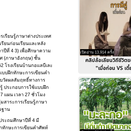
ารเรียนรู้ภาษาต่างประเทศ
กเรียนก่อนเรียนและหลัง
ีที่ 4 3) เพื่อศึกษาความ
เปิดอ่าน 13,914 ครั้ง
ศ (ภาษาอังกฤษ) ชั้น
คลิปล้อเลียนวิถีชีวิ
 2562 โรงเรียนบ้านกอแลบีเละ
"เมื่อก่อน VS เดี๋
1) แบบฝึกทักษะการเขียนคำ
อบวัดผลสัมฤทธิ์ทางการ
รู้ ประกอบการใช้แบบฝึก
7 แผน เวลา 27 ชั่วโมง
่มสาระการเรียนรู้ภาษา
ตรฐาน
ะถมศึกษาปีที่ 4 มี
ึกทักษะการเขียนคำศัพท์