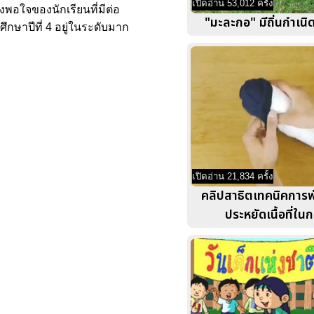
เปิดอ่าน 53,012 ครั้ง
งพอใจของนักเรียนที่มีต่อ
"มะละกอ" มีถิ่นกำเนิ
กษาปีที่ 4 อยู่ในระดับมาก
เปิดอ่าน 21,834 ครั้ง
คลิปสาธิตเทคนิคการพ
ประหยัดเนื้อที่ในก