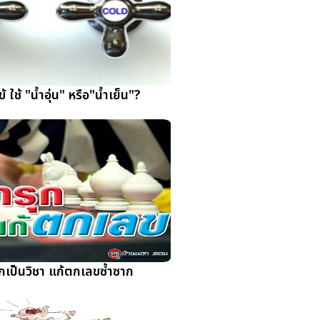
้ ใช้ "น้ำอุ่น" หรือ"น้ำเย็น"?
ุกเป็นวิชา แก้ตกเลขซ้ำซาก