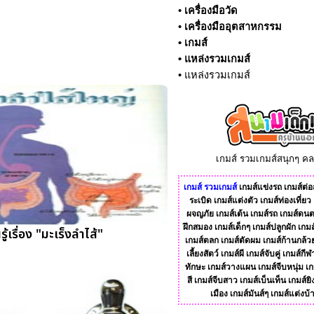
•
เครื่องมือวัด
•
เครื่องมืออุตสาหกรรม
•
เกมส์
•
แหล่งรวมเกมส์
•
แหล่งรวมเกมส์
เกมส์ รวมเกมส์สนุกๆ ค
เกมส์
รวมเกมส์
เกมส์แข่งรถ
เกมส์ต่อส
ระเบิด
เกมส์แต่งตัว
เกมส์ท่องเที่ยว
ผจญภัย
เกมส์เต้น
เกมส์รถ
เกมส์ดนต
ฝึกสมอง
เกมส์เด็กๆ
เกมส์ปลูกผัก
เกมส
ู้เรื่อง "มะเร็งลำไส้"
เกมส์ตลก
เกมส์ตัดผม
เกมส์ก้านกล้ว
เลี้ยงสัตว์
เกมส์ผี
เกมส์จับคู่
เกมส์กีฬ
ทักษะ
เกมส์วางแผน
เกมส์จีบหนุ่ม
เก
สี
เกมส์จีบสาว
เกมส์เบ็นเท็น
เกมส์ยิ
เมือง
เกมส์มันส์ๆ
เกมส์แต่งบ้