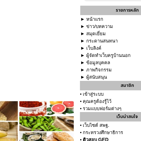
รายการหลัก
►
หน้าแรก
►
ข่าว/บทความ
►
สมุดเยี่ยม
►
กระดานสนทนา
►
เว็บลิงค์
►
ผู้จัดทำเว็บครูบ้านนอก
►
ข้อมูลบุคคล
►
ภาพกิจกรรม
►
ผู้สนับสนุน
สมาชิก
•
เข้าสู่ระบบ
•
คุณครูต้องรู้ไว้
•
รวมแบบฟอร์มต่างๆ
เว็บน่าสนใจ
•
เว็บไซต์ สพฐ.
•
กระทรวงศึกษาธิการ
•
ติวสอบ GED