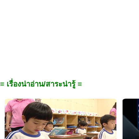
≡ เรื่องน่าอ่าน/สาระน่ารู้ ≡