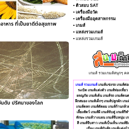
•
ติวสอบ SAT
•
เครื่องมือวัด
•
เครื่องมืออุตสาหกรรม
อาหาร ที่เป็นยาดีต่อสุขภาพ
•
เกมส์
•
แหล่งรวมเกมส์
•
แหล่งรวมเกมส์
เกมส์ รวมเกมส์สนุกๆ ค
เกมส์
รวมเกมส์
เกมส์แข่งรถ
เกมส์ต่อส
ระเบิด
เกมส์แต่งตัว
เกมส์ท่องเที่ยว
ผจญภัย
เกมส์เต้น
เกมส์รถ
เกมส์ดนต
อันดับ ปริศนาของโลก
ฝึกสมอง
เกมส์เด็กๆ
เกมส์ปลูกผัก
เกมส
เกมส์ตลก
เกมส์ตัดผม
เกมส์ก้านกล้ว
เลี้ยงสัตว์
เกมส์ผี
เกมส์จับคู่
เกมส์กีฬ
ทักษะ
เกมส์วางแผน
เกมส์จีบหนุ่ม
เก
สี
เกมส์จีบสาว
เกมส์เบ็นเท็น
เกมส์ยิ
เมือง
เกมส์มันส์ๆ
เกมส์แต่งบ้