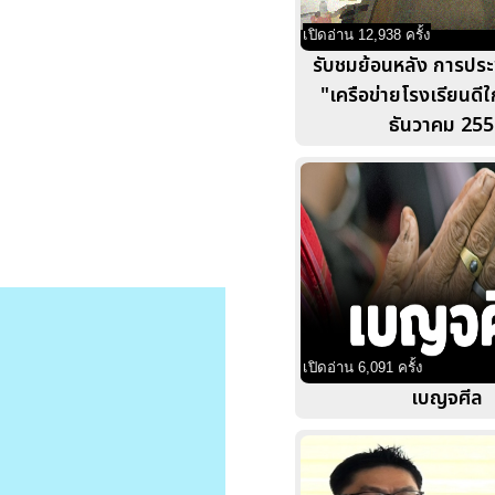
เปิดอ่าน 12,938 ครั้ง
รับชมย้อนหลัง การปร
"เครือข่ายโรงเรียนดีใ
ธันวาคม 255
เปิดอ่าน 6,091 ครั้ง
เบญจศีล