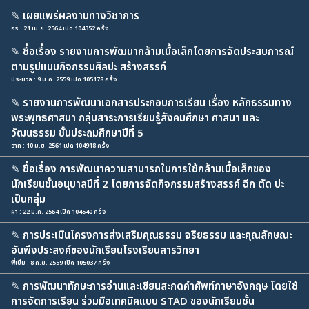
✎
เผยแพร่ผลงานทางวิชาการ
อร : 21 เม.ย. 2564 เปิด 104352 ครั้ง
✎
ชื่อเรื่อง รายงานการพัฒนากล้ามเนื้อเล็กโดยการจัดประสบการณ์
ตามรูปแบบกิจกรรมศิลปะ สร้างสรรค์
ประมวล : 9 มี.ค. 2559 เปิด 105178 ครั้ง
✎
รายงานการพัฒนาเอกสารประกอบการเรียน เรื่อง หลักธรรมทาง
พระพุทธศาสนา กลุ่มสาระการเรียนรู้สังคมศึกษา ศาสนา และ
วัฒนธรรม ชั้นประถมศึกษาปีที่ 5
อาท : 10 มิ.ย. 2561 เปิด 104918 ครั้ง
✎
ชื่อเรื่อง การพัฒนาความสามารถในการใช้กล้ามเนื้อเล็กของ
นักเรียนชั้นอนุบาลปีที่ 2 โดยการจัดกิจกรรมสร้างสรรค์ ฉีก ตัด ปะ
เป็นกลุ่ม
ผา : 22 ม.ค. 2564 เปิด 104540 ครั้ง
✎
การประเมินโครงการส่งเสริมคุณธรรม จริยธรรม และคุณลักษณะ
อันพึงประสงค์ของนักเรียนโรงเรียนสารวิทยา
พี่เบิ้ม : 8 ก.ย. 2559 เปิด 105037 ครั้ง
✎
การพัฒนาทักษะการอ่านและเขียนสะกดคำศัพท์ภาษาอังกฤษ โดยใช้
การจัดการเรียน ร่วมมือเทคนิคแบบ STAD ของนักเรียนชั้น