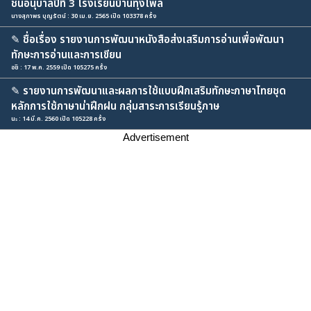
ชั้นอนุบาลปีที่ 3 โรงเรียนบ้านทุ่งไพล
นางสุภาพร บุญรัตน์ : 30 เม.ย. 2565 เปิด 103378 ครั้ง
✎
ชื่อเรื่อง รายงานการพัฒนาหนังสือส่งเสริมการอ่านเพื่อพัฒนา
ทักษะการอ่านและการเขียน
อชิ : 17 พ.ค. 2559 เปิด 105275 ครั้ง
✎
รายงานการพัฒนาและผลการใช้แบบฝึกเสริมทักษะภาษาไทยชุด
หลักการใช้ภาษาน่าฝึกฝน กลุ่มสาระการเรียนรู้ภาษ
นะ : 14 มี.ค. 2560 เปิด 105228 ครั้ง
Advertisement